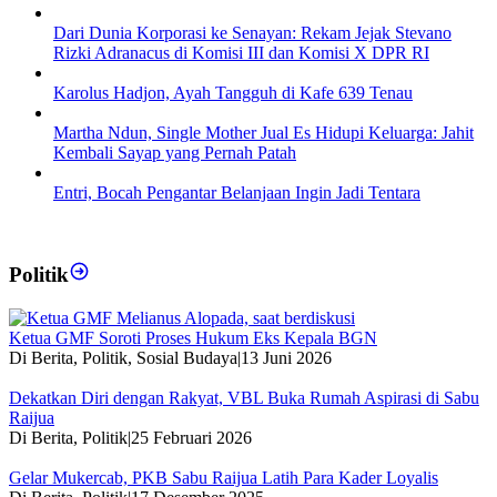
Dari Dunia Korporasi ke Senayan: Rekam Jejak Stevano
Rizki Adranacus di Komisi III dan Komisi X DPR RI
Karolus Hadjon, Ayah Tangguh di Kafe 639 Tenau
Martha Ndun, Single Mother Jual Es Hidupi Keluarga: Jahit
Kembali Sayap yang Pernah Patah
Entri, Bocah Pengantar Belanjaan Ingin Jadi Tentara
Politik
Ketua GMF Soroti Proses Hukum Eks Kepala BGN
Di Berita, Politik, Sosial Budaya
|
13 Juni 2026
Dekatkan Diri dengan Rakyat, VBL Buka Rumah Aspirasi di Sabu
Raijua
Di Berita, Politik
|
25 Februari 2026
Gelar Mukercab, PKB Sabu Raijua Latih Para Kader Loyalis