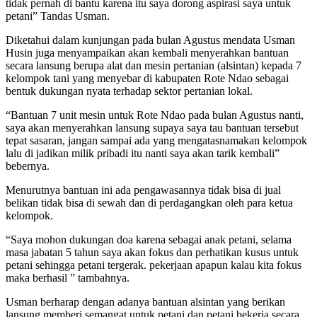
tidak pernah di bantu karena itu saya dorong aspirasi saya untuk
petani” Tandas Usman.
Diketahui dalam kunjungan pada bulan Agustus mendata Usman
Husin juga menyampaikan akan kembali menyerahkan bantuan
secara lansung berupa alat dan mesin pertanian (alsintan) kepada 7
kelompok tani yang menyebar di kabupaten Rote Ndao sebagai
bentuk dukungan nyata terhadap sektor pertanian lokal.
“Bantuan 7 unit mesin untuk Rote Ndao pada bulan Agustus nanti,
saya akan menyerahkan lansung supaya saya tau bantuan tersebut
tepat sasaran, jangan sampai ada yang mengatasnamakan kelompok
lalu di jadikan milik pribadi itu nanti saya akan tarik kembali”
bebernya.
Menurutnya bantuan ini ada pengawasannya tidak bisa di jual
belikan tidak bisa di sewah dan di perdagangkan oleh para ketua
kelompok.
“Saya mohon dukungan doa karena sebagai anak petani, selama
masa jabatan 5 tahun saya akan fokus dan perhatikan kusus untuk
petani sehingga petani tergerak. pekerjaan apapun kalau kita fokus
maka berhasil ” tambahnya.
Usman berharap dengan adanya bantuan alsintan yang berikan
lansung memberi semangat untuk petani dan petani bekerja secara