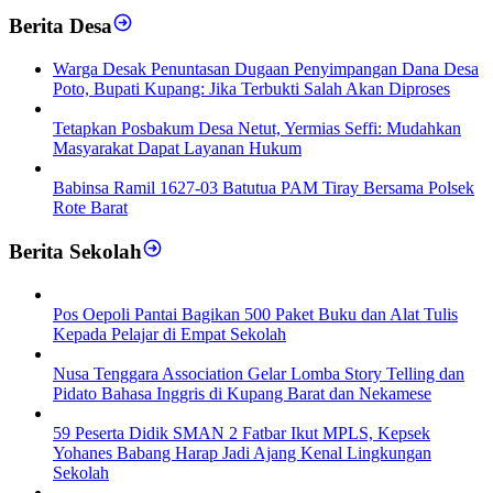
Berita Desa
‎Warga Desak Penuntasan Dugaan Penyimpangan Dana Desa
Poto, Bupati Kupang: Jika Terbukti Salah Akan Diproses
Tetapkan Posbakum Desa Netut, Yermias Seffi: Mudahkan
Masyarakat Dapat Layanan Hukum
Babinsa Ramil 1627-03 Batutua PAM Tiray Bersama Polsek
Rote Barat
Berita Sekolah
Pos Oepoli Pantai Bagikan 500 Paket Buku dan Alat Tulis
Kepada Pelajar di Empat Sekolah
Nusa Tenggara Association Gelar Lomba Story Telling dan
Pidato Bahasa Inggris di Kupang Barat dan Nekamese
59 Peserta Didik SMAN 2 Fatbar Ikut MPLS, Kepsek
Yohanes Babang Harap Jadi Ajang Kenal Lingkungan
Sekolah