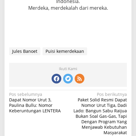
Indonesia.
Merdeka, merdekalah dari mereka.
Jules Banoet
Puisi kemerdekaan
Ikuti Kami
N
Pos sebelumnya
Pos berikutnya
Dapat Nomor Urut 3,
Paket Solid Resmi Dapat
a
Paulina Bullu: Nomor
Nomor Urut Tiga, Dadi
Keberuntungan LENTERA
Lado: Bangun Sabu Raijua
v
Bukan Soal Gas-Gas, Tapi
i
Dengan Program Yang
Menjawab Kebutuhan
g
Masyarakat