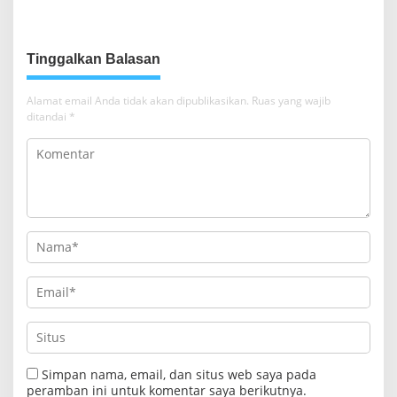
a
s
i
Tinggalkan Balasan
p
o
Alamat email Anda tidak akan dipublikasikan.
Ruas yang wajib
ditandai
*
s
Simpan nama, email, dan situs web saya pada
peramban ini untuk komentar saya berikutnya.