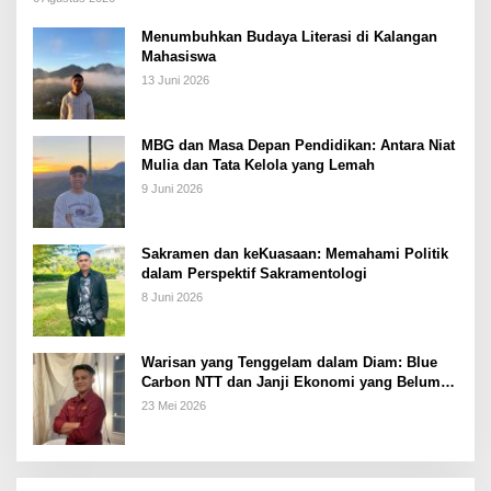
Menumbuhkan Budaya Literasi di Kalangan
Mahasiswa
13 Juni 2026
MBG dan Masa Depan Pendidikan: Antara Niat
Mulia dan Tata Kelola yang Lemah
9 Juni 2026
Sakramen dan keKuasaan: Memahami Politik
dalam Perspektif Sakramentologi
8 Juni 2026
Warisan yang Tenggelam dalam Diam: Blue
Carbon NTT dan Janji Ekonomi yang Belum
Ditunaikan
23 Mei 2026