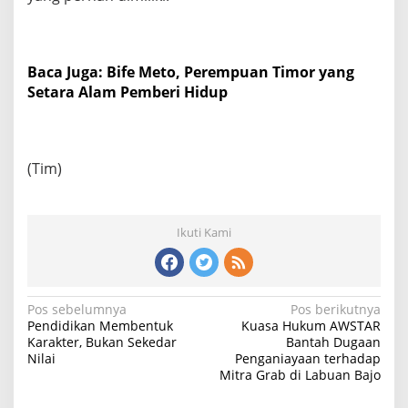
Baca Juga: Bife Meto, Perempuan Timor yang
Setara Alam Pemberi Hidup
(Tim)
Ikuti Kami
N
Pos sebelumnya
Pos berikutnya
Pendidikan Membentuk
Kuasa Hukum AWSTAR
a
Karakter, Bukan Sekedar
Bantah Dugaan
Nilai
Penganiayaan terhadap
v
Mitra Grab di Labuan Bajo
i