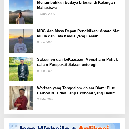
Menumbuhkan Budaya Literasi di Kalangan
Mahasiswa
13 Juni 2026
MBG dan Masa Depan Pendidikan: Antara Niat
Mulia dan Tata Kelola yang Lemah
9 Juni 2026
Sakramen dan keKuasaan: Memahami Politik
dalam Perspektif Sakramentologi
8 Juni 2026
Warisan yang Tenggelam dalam Diam: Blue
Carbon NTT dan Janji Ekonomi yang Belum
Ditunaikan
23 Mei 2026