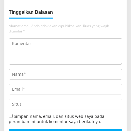
g
a
Tinggalkan Balasan
s
i
Alamat email Anda tidak akan dipublikasikan.
Ruas yang wajib
ditandai
*
p
o
s
Simpan nama, email, dan situs web saya pada
peramban ini untuk komentar saya berikutnya.