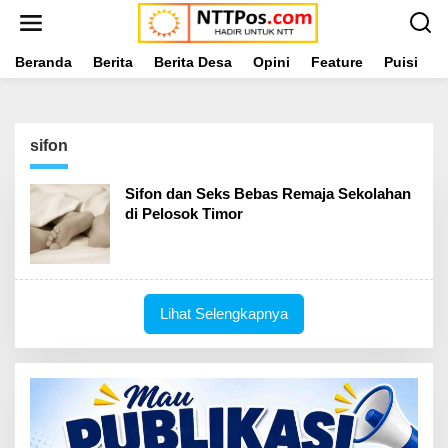
L
e
w
a
Beranda
Berita
Berita Desa
Opini
Feature
Puisi
L
t
i
k
e
sifon
k
o
n
Sifon dan Seks Bebas Remaja Sekolahan
t
di Pelosok Timor
e
n
Lihat Selengkapnya