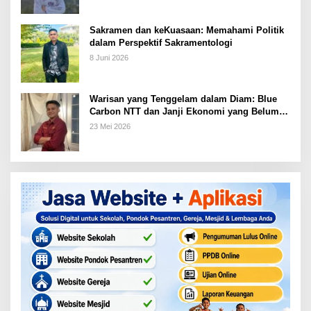
Sakramen dan keKuasaan: Memahami Politik
dalam Perspektif Sakramentologi
8 Juni 2026
Warisan yang Tenggelam dalam Diam: Blue
Carbon NTT dan Janji Ekonomi yang Belum
Ditunaikan
23 Mei 2026