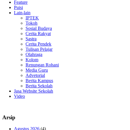
Feature
Puisi
Lain-lain
IPTEK
Tokoh
Sosial Budaya
Cerita Rakyat
Sastra
Cerita Pendek
Tulisan Pelajar
Olahraga
Kolom
Renungan Rohani
Media Guru
Advetorial
Berita Kampus
Berita Sekolah
Jasa Website Sekolah
Video
Arsip
Agustus 2026
(4)