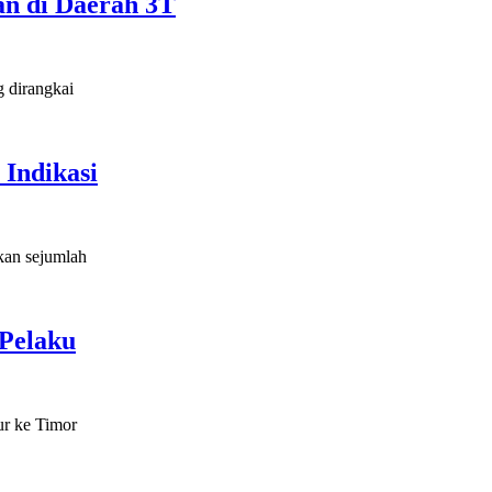
n di Daerah 3T
 dirangkai
 Indikasi
kan sejumlah
Pelaku
ur ke Timor