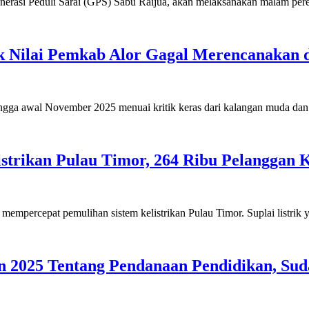
erasi Peduli Sarai (GPS) Sabu Raijua, akan melaksanakan malam pe
ek Nilai Pemkab Alor Gagal Merencanakan
ga awal November 2025 menuai kritik keras dari kalangan muda dan m
strikan Pulau Timor, 264 Ribu Pelanggan
empercepat pemulihan sistem kelistrikan Pulau Timor. Suplai listrik
 2025 Tentang Pendanaan Pendidikan, Suda