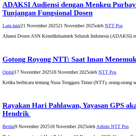
ADAKSI Audiensi dengan Menkeu Purbaya
Tunjangan Fungsional Dosen
Lain-lain
|
21 November 2025
21 November 2025
oleh
NTT Pos
Aliansi Dosen ASN Kemdiktisaintek Seluruh Indonesia (ADAKSI) me
Gotong Royong NTT: Saat Iman Menemuk
Opini
|
17 November 2025
18 November 2025
oleh
NTT Pos
Ketika berbicara tentang Nusa Tenggara Timur (NTT), orang-orang
Rayakan Hari Pahlawan, Yayasan GPS ak
Hendrik
Berita
|
9 November 2025
18 November 2025
oleh
Admin NTT Pos