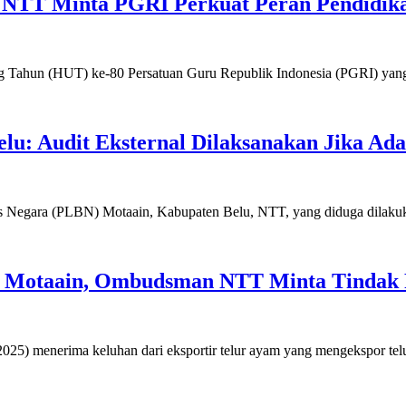
TT Minta PGRI Perkuat Peran Pendidika
 Tahun (HUT) ke-80 Persatuan Guru Republik Indonesia (PGRI) yang
u: Audit Eksternal Dilaksanakan Jika Ada
tas Negara (PLBN) Motaain, Kabupaten Belu, NTT, yang diduga dilaku
BN Motaain, Ombudsman NTT Minta Tindak 
5) menerima keluhan dari eksportir telur ayam yang mengekspor tel