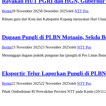
Rayakan HUT PGRI dan HGN, Gubernur N
Berita
|
28 November 2025
8 Desember 2025
oleh
NTT Pos
Ribuan guru dari Kota dan Kabupaten Kupang merayakan Hari Ulang
Dugaan Pungli di PLBN Motaain, Sekda Bel
Berita
|
23 November 2025
23 November 2025
oleh
NTT Pos
Menanggapi dugaan praktik pungutan liar (pungli) di Pos Lintas Ba
Eksportir Telur Laporkan Pungli di PL
Berita
|
22 November 2025
22 November 2025
oleh
NTT Pos
Pihak Ombudsman RI Perwakilan Provinsi NTT pada Kamis (20/11/202