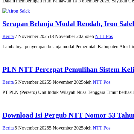
Dalam memperingati Hari Pahlawan 10 Nopember 2025, Yayasan Gen
Serapan Belanja Modal Rendah, Iron Sal
Berita
|
7 November 2025
18 November 2025
oleh
NTT Pos
Lambatnya penyerapan belanja modal Pemerintah Kabupaten Alor hing
PLN NTT Percepat Pemulihan Sistem Keli
Berita
|
5 November 2025
5 November 2025
oleh
NTT Pos
PT PLN (Persero) Unit Induk Wilayah Nusa Tenggara Timur berhasil m
Download Isi Pergub NTT Nomor 53 Tahun
Berita
|
5 November 2025
5 November 2025
oleh
NTT Pos