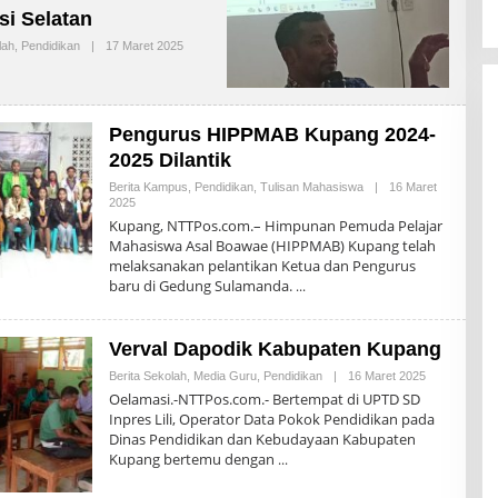
M
i Selatan
U
S
lah
,
Pendidikan
|
17 Maret 2025
O
B
L
A
E
N
H
I
H
E
Pengurus HIPPMAB Kupang 2024-
R
O
2025 Dilantik
N
I
Berita Kampus
,
Pendidikan
,
Tulisan Mahasiswa
|
16 Maret
M
2025
O
U
L
Kupang, NTTPos.com.– Himpunan Pemuda Pelajar
S
E
Mahasiswa Asal Boawae (HIPPMAB) Kupang telah
B
H
melaksanakan pelantikan Ketua dan Pengurus
A
H
N
E
baru di Gedung Sulamanda.
I
R
O
N
I
Verval Dapodik Kabupaten Kupang
M
U
Berita Sekolah
,
Media Guru
,
Pendidikan
|
16 Maret 2025
O
S
L
Oelamasi.-NTTPos.com.- Bertempat di UPTD SD
B
E
Inpres Lili, Operator Data Pokok Pendidikan pada
A
H
Dinas Pendidikan dan Kebudayaan Kabupaten
N
H
I
E
Kupang bertemu dengan
R
O