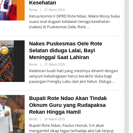
A
Kesehatan
N
I
Berita
|
27 Maret 2025
O
L
Ketua Komisi II DPRD Rote Ndao, Meksi Mooy buka
E
suara soal dugaan kelalaian tenaga kesehatan
H
(nakes) di Puskesmas Oele, Rote
N
T
T
P
Nakes Puskesmas Oele Rote
O
S
Selatan diduga Lalai, Bayi
Meninggal Saat Lahiran
Berita
|
27 Maret 2025
O
L
Kelahiran buah hati yang mestinya dinanti dengan
E
senyum kebahagiaan harus berakhir duka bagi
H
pasangan Frengky Labu dan Jeni Ndun. Diduga
N
T
T
P
Bupati Rote Ndao Akan Tindak
O
S
Oknum Guru yang Rudapaksa
Rekan Hingga Hamil
Berita
|
25 Maret 2025
O
L
Bupati Rote Ndao, Paulus Henuk, S.H akan
E
mengambil sikap tegas terhadap aksi tak terpuji
H