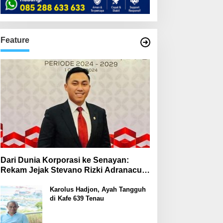
Feature
Dari Dunia Korporasi ke Senayan:
Rekam Jejak Stevano Rizki Adranacus
di Komisi III dan Komisi X DPR RI
Karolus Hadjon, Ayah Tangguh
di Kafe 639 Tenau