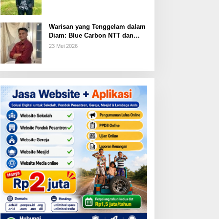
Warisan yang Tenggelam dalam
Diam: Blue Carbon NTT dan
Janji Ekonomi yang Belum
23 Mei 2026
Ditunaikan