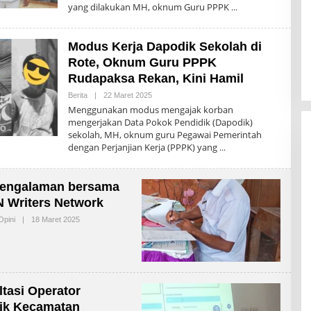
yang dilakukan MH, oknum Guru PPPK
N
T
T
P
Modus Kerja Dapodik Sekolah di
O
S
Rote, Oknum Guru PPPK
Rudapaksa Rekan, Kini Hamil
Berita
|
22 Maret 2025
O
L
Menggunakan modus mengajak korban
E
mengerjakan Data Pokok Pendidik (Dapodik)
H
sekolah, MH, oknum guru Pegawai Pemerintah
N
T
dengan Perjanjian Kerja (PPPK) yang
T
P
O
S
Pengalaman bersama
 Writers Network
Opini
|
18 Maret 2025
O
L
E
H
H
E
R
O
tasi Operator
N
ik Kecamatan
I