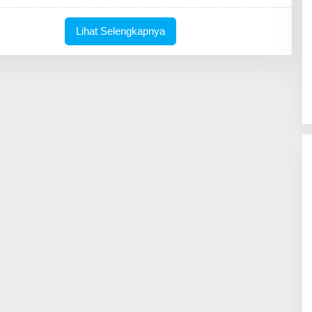
N
I
M
Lihat Selengkapnya
U
S
B
A
N
I