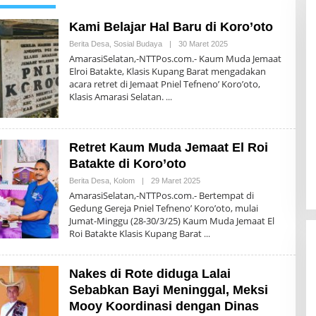
Kami Belajar Hal Baru di Koro’oto
Berita Desa
,
Sosial Budaya
|
30 Maret 2025
O
L
AmarasiSelatan,-NTTPos.com.- Kaum Muda Jemaat
E
Elroi Batakte, Klasis Kupang Barat mengadakan
H
acara retret di Jemaat Pniel Tefneno’ Koro’oto,
H
E
Klasis Amarasi Selatan.
R
O
N
I
M
Retret Kaum Muda Jemaat El Roi
U
Batakte di Koro’oto
S
B
Berita Desa
,
Kolom
|
29 Maret 2025
O
A
L
N
AmarasiSelatan,-NTTPos.com.- Bertempat di
E
I
Gedung Gereja Pniel Tefneno’ Koro’oto, mulai
H
Jumat-Minggu (28-30/3/25) Kaum Muda Jemaat El
H
E
Roi Batakte Klasis Kupang Barat
R
O
N
I
Nakes di Rote diduga Lalai
M
Sebabkan Bayi Meninggal, Meksi
U
S
Mooy Koordinasi dengan Dinas
B