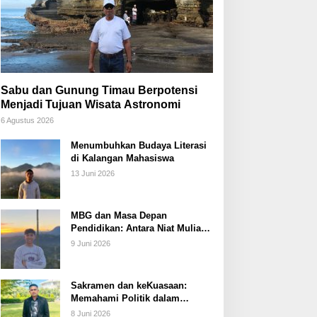
Sabu dan Gunung Timau Berpotensi
Menjadi Tujuan Wisata Astronomi
6 Agustus 2026
Menumbuhkan Budaya Literasi
di Kalangan Mahasiswa
13 Juni 2026
MBG dan Masa Depan
Pendidikan: Antara Niat Mulia
dan Tata Kelola yang Lemah
9 Juni 2026
Sakramen dan keKuasaan:
Memahami Politik dalam
Perspektif Sakramentologi
8 Juni 2026