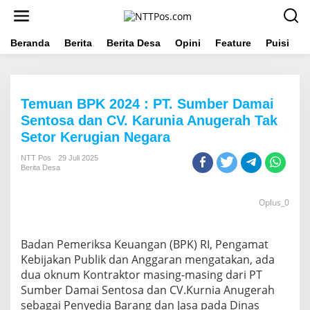
L
e
w
a
Beranda
Berita
Berita Desa
Opini
Feature
Puisi
L
t
i
k
e
Temuan BPK 2024 : PT. Sumber Damai
k
o
Sentosa dan CV. Karunia Anugerah Tak
n
Setor Kerugian Negara
t
e
NTT Pos
29 Juli 2025
n
Berita Desa
Oplus_0
Badan Pemeriksa Keuangan (BPK) RI, Pengamat
Kebijakan Publik dan Anggaran mengatakan, ada
dua oknum Kontraktor masing-masing dari PT
Sumber Damai Sentosa dan CV.Kurnia Anugerah
sebagai Penyedia Barang dan Jasa pada Dinas