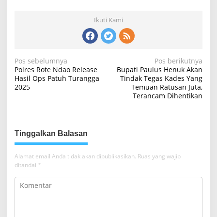
Ikuti Kami
N
Pos sebelumnya
Pos berikutnya
Polres Rote Ndao Release
Bupati Paulus Henuk Akan
a
Hasil Ops Patuh Turangga
Tindak Tegas Kades Yang
2025
Temuan Ratusan Juta,
v
Terancam Dihentikan
i
g
a
Tinggalkan Balasan
s
i
Alamat email Anda tidak akan dipublikasikan.
Ruas yang wajib
ditandai
*
p
o
s