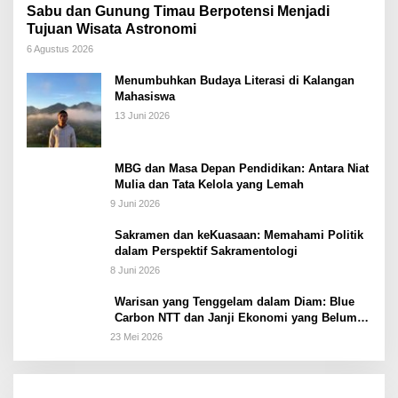
Sabu dan Gunung Timau Berpotensi Menjadi
Tujuan Wisata Astronomi
6 Agustus 2026
Menumbuhkan Budaya Literasi di Kalangan
Mahasiswa
13 Juni 2026
MBG dan Masa Depan Pendidikan: Antara Niat
Mulia dan Tata Kelola yang Lemah
9 Juni 2026
Sakramen dan keKuasaan: Memahami Politik
dalam Perspektif Sakramentologi
8 Juni 2026
Warisan yang Tenggelam dalam Diam: Blue
Carbon NTT dan Janji Ekonomi yang Belum
Ditunaikan
23 Mei 2026