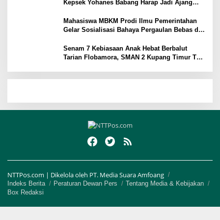
Kepsek Yohanes Babang Harap Jadi Ajang
Kenal Lingkungan Sekolah
Mahasiswa MBKM Prodi Ilmu Pemerintahan
Gelar Sosialisasi Bahaya Pergaulan Bebas di
SMPN 7 Amarasi
Senam 7 Kebiasaan Anak Hebat Berbalut
Tarian Flobamora, SMAN 2 Kupang Timur Tuai
Apresiasi
NTTPos.com | Dikelola oleh PT. Media Suara Amfoang
Indeks Berita
Peraturan Dewan Pers
Tentang Media & Kebijakan
Box Redaksi