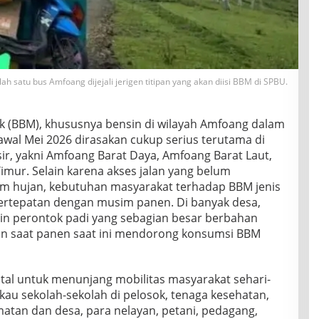
lah satu bus Amfoang dijejali jerigen titipan yang akan diisi BBM di SPBU.
k (BBM), khususnya bensin di wilayah Amfoang dalam
awal Mei 2026 dirasakan cukup serius terutama di
ir, yakni Amfoang Barat Daya, Amfoang Barat Laut,
mur. Selain karena akses jalan yang belum
im hujan, kebutuhan masyarakat terhadap BBM jenis
ertepatan dengan musim panen. Di banyak desa,
 perontok padi yang sebagian besar berbahan
nian saat panen saat ini mendorong konsumsi BBM
tal untuk menunjang mobilitas masyarakat sehari-
au sekolah-sekolah di pelosok, tenaga kesehatan,
matan dan desa, para nelayan, petani, pedagang,