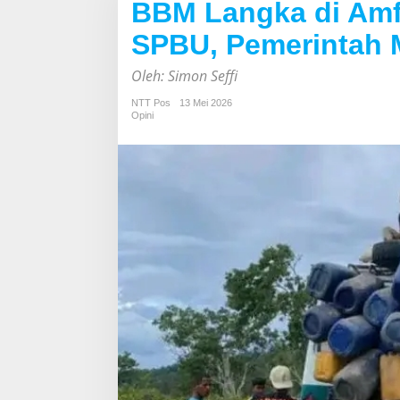
BBM Langka di Amf
SPBU, Pemerintah Me
Oleh: Simon Seffi
NTT Pos
13 Mei 2026
Opini