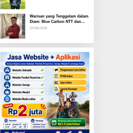
Warisan yang Tenggelam dalam
Diam: Blue Carbon NTT dan
Janji Ekonomi yang Belum
23 Mei 2026
Ditunaikan