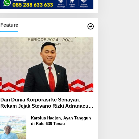
Feature
Dari Dunia Korporasi ke Senayan:
Rekam Jejak Stevano Rizki Adranacus
di Komisi III dan Komisi X DPR RI
Karolus Hadjon, Ayah Tangguh
di Kafe 639 Tenau