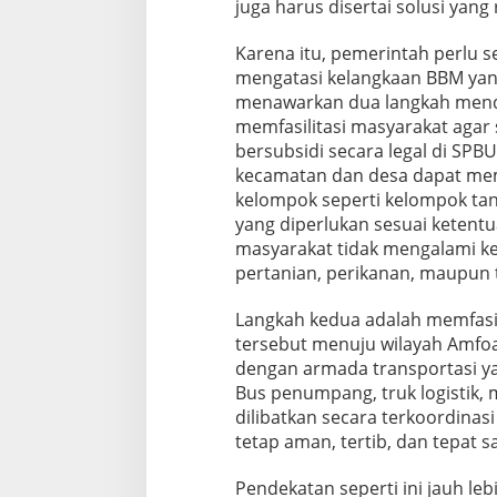
juga harus disertai solusi yang 
Karena itu, pemerintah perlu 
mengatasi kelangkaan BBM yang
menawarkan dua langkah mendes
memfasilitasi masyarakat agar
bersubsidi secara legal di SP
kecamatan dan desa dapat mem
kelompok seperti kelompok ta
yang diperlukan sesuai ketent
masyarakat tidak mengalami k
pertanian, perikanan, maupun 
Langkah kedua adalah memfasilit
tersebut menuju wilayah Amfo
dengan armada transportasi ya
Bus penumpang, truk logistik,
dilibatkan secara terkoordinas
tetap aman, tertib, dan tepat s
Pendekatan seperti ini jauh lebi