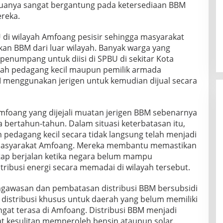
anya sangat bergantung pada ketersediaan BBM
ereka.
 di wilayah Amfoang pesisir sehingga masyarakat
an BBM dari luar wilayah. Banyak warga yang
 penumpang untuk diisi di SPBU di sekitar Kota
lah pedagang kecil maupun pemilik armada
 menggunakan jerigen untuk kemudian dijual secara
Amfoang yang dijejali muatan jerigen BBM sebenarnya
 bertahun-tahun. Dalam situasi keterbatasan itu,
n pedagang kecil secara tidak langsung telah menjadi
i masyarakat Amfoang. Mereka membantu memastikan
tap berjalan ketika negara belum mampu
tribusi energi secara memadai di wilayah tersebut.
pengawasan dan pembatasan distribusi BBM bersubsidi
si distribusi khusus untuk daerah yang belum memiliki
at terasa di Amfoang. Distribusi BBM menjadi
t kesulitan memperoleh bensin ataupun solar.