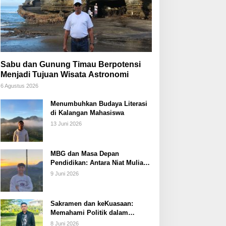
Sabu dan Gunung Timau Berpotensi
Menjadi Tujuan Wisata Astronomi
6 Agustus 2026
Menumbuhkan Budaya Literasi
di Kalangan Mahasiswa
13 Juni 2026
MBG dan Masa Depan
Pendidikan: Antara Niat Mulia
dan Tata Kelola yang Lemah
9 Juni 2026
Sakramen dan keKuasaan:
Memahami Politik dalam
Perspektif Sakramentologi
8 Juni 2026