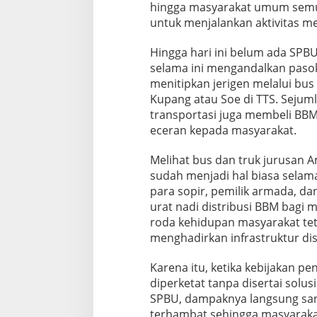
hingga masyarakat umum semu
untuk menjalankan aktivitas m
Hingga hari ini belum ada SPBU
selama ini mengandalkan pasok
menitipkan jerigen melalui bus
Kupang atau Soe di TTS. Sejum
transportasi juga membeli BBM
eceran kepada masyarakat.
Melihat bus dan truk jurusan 
sudah menjadi hal biasa selama
para sopir, pemilik armada, da
urat nadi distribusi BBM bag
roda kehidupan masyarakat te
menghadirkan infrastruktur dis
Karena itu, ketika kebijakan 
diperketat tanpa disertai solu
SPBU, dampaknya langsung sang
terhambat sehingga masyaraka