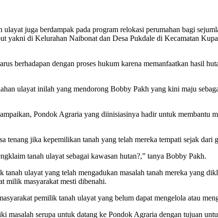
an ulayat juga berdampak pada program relokasi perumahan bagi sejuml
ebut yakni di Kelurahan Naibonat dan Desa Pukdale di Kecamatan Ku
arus berhadapan dengan proses hukum karena memanfaatkan hasil hutan 
lahan ulayat inilah yang mendorong Bobby Pakh yang kini maju sebaga
mpaikan, Pondok Agraria yang diinisiasinya hadir untuk membantu 
a tenang jika kepemilikan tanah yang telah mereka tempati sejak dari 
ngklaim tanah ulayat sebagai kawasan hutan?,” tanya Bobby Pakh.
 tanah ulayat yang telah mengadukan masalah tanah mereka yang dikla
t milik masyarakat mesti dibenahi.
masyarakat pemilik tanah ulayat yang belum dapat mengelola atau mengu
ki masalah serupa untuk datang ke Pondok Agraria dengan tujuan untu