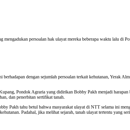
 mengadukan persoalan hak ulayat mereka beberapa waktu lalu di Pon
ni berhadapan dengan sejumlah persoalan terkait kehutanan, Yerak A
upang, Pondok Agraria yang didirikan Bobby Pakh menjadi harapan ba
n, dan penerbitan sertifikat tanah.
bby Pakh tahu betul bahwa masyarakat ulayat di NTT selama ini mengh
ehutanan. Padahal, jika melihat sejarah, tanah ulayat tertentu yang ser