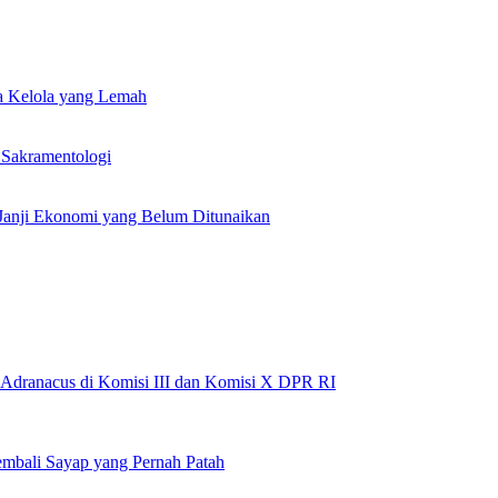
a Kelola yang Lemah
 Sakramentologi
Janji Ekonomi yang Belum Ditunaikan
 Adranacus di Komisi III dan Komisi X DPR RI
embali Sayap yang Pernah Patah