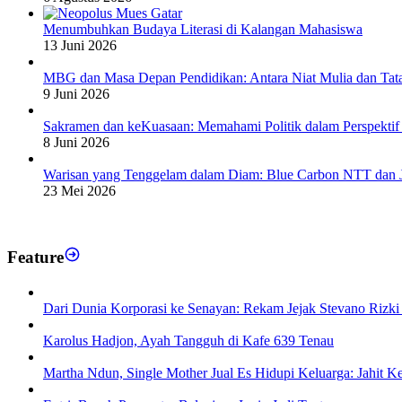
Menumbuhkan Budaya Literasi di Kalangan Mahasiswa
13 Juni 2026
MBG dan Masa Depan Pendidikan: Antara Niat Mulia dan Tat
9 Juni 2026
Sakramen dan keKuasaan: Memahami Politik dalam Perspektif
8 Juni 2026
Warisan yang Tenggelam dalam Diam: Blue Carbon NTT dan 
23 Mei 2026
Feature
Dari Dunia Korporasi ke Senayan: Rekam Jejak Stevano Rizki
Karolus Hadjon, Ayah Tangguh di Kafe 639 Tenau
Martha Ndun, Single Mother Jual Es Hidupi Keluarga: Jahit K