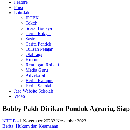
Feature
Puisi
Lain-lain
IPTEK
Tokoh
Sosial Budaya
Cerita Rakyat
Sastra
Cerita Pendek
Tulisan Pelajar
Olahraga
Kolom
Renungan Rohani
Media Guru
Advetorial
Berita Kampus
Berita Sekolah
Jasa Website Sekolah
Video
Bobby Pakh Dirikan Pondok Agraria, Sia
NTT Pos
1 November 2023
2 November 2023
Berita
,
Hukum dan Keamanan