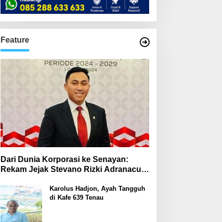
Feature
Dari Dunia Korporasi ke Senayan:
Rekam Jejak Stevano Rizki Adranacus
di Komisi III dan Komisi X DPR RI
Karolus Hadjon, Ayah Tangguh
di Kafe 639 Tenau