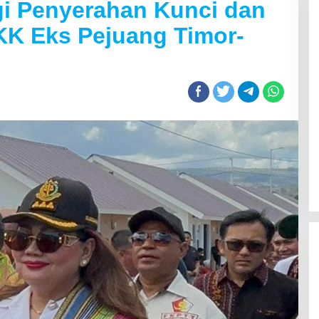
gi Penyerahan Kunci dan
 KK Eks Pejuang Timor-