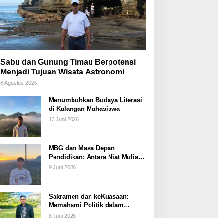
Sabu dan Gunung Timau Berpotensi
Menjadi Tujuan Wisata Astronomi
6 Agustus 2026
Menumbuhkan Budaya Literasi
di Kalangan Mahasiswa
13 Juni 2026
MBG dan Masa Depan
Pendidikan: Antara Niat Mulia
dan Tata Kelola yang Lemah
9 Juni 2026
Sakramen dan keKuasaan:
Memahami Politik dalam
Perspektif Sakramentologi
8 Juni 2026