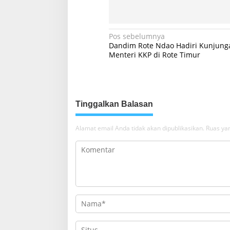
N
Pos sebelumnya
Dandim Rote Ndao Hadiri Kunjung
a
Menteri KKP di Rote Timur
v
i
g
Tinggalkan Balasan
a
s
Alamat email Anda tidak akan dipublikasikan.
Ruas yan
i
p
o
s