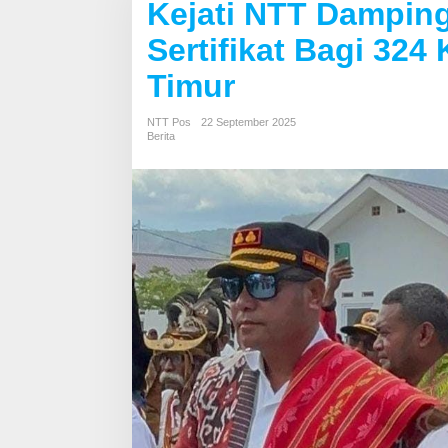
Kejati NTT Dampin
Sertifikat Bagi 324
Timur
NTT Pos
22 September 2025
Berita