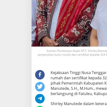
Asisten Pembinaan Kejati NTT, Shirley Manut
penyerahan kunci rumah dan sertifikat kepada 324 
Kejaksaan Tinggi Nusa Tenggar
rumah dan sertifikat kepada 32
pihak Pemerintah Kabupaten Ku
Manutede, S.H., M.Hum., mewaki
berlangsung di Fatuleu, Kabupa
Shirley Manutede dalam keter