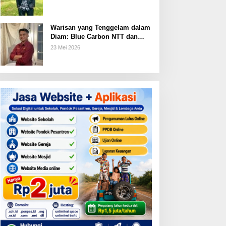
Warisan yang Tenggelam dalam
Diam: Blue Carbon NTT dan
Janji Ekonomi yang Belum
23 Mei 2026
Ditunaikan