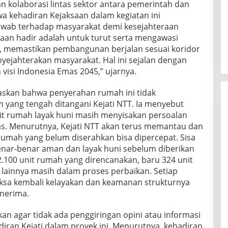
an kolaborasi lintas sektor antara pemerintah dan
wa kehadiran Kejaksaan dalam kegiatan ini
wab terhadap masyarakat demi kesejahteraan
aan hadir adalah untuk turut serta mengawasi
 memastikan pembangunan berjalan sesuai koridor
ejahterakan masyarakat. Hal ini sejalan dengan
 visi Indonesia Emas 2045,” ujarnya.
askan bahwa penyerahan rumah ini tidak
yang tengah ditangani Kejati NTT. Ia menyebut
t rumah layak huni masih menyisakan persoalan
s. Menurutnya, Kejati NTT akan terus memantau dan
umah yang belum diserahkan bisa dipercepat. Sisa
nar-benar aman dan layak huni sebelum diberikan
2.100 unit rumah yang direncanakan, baru 324 unit
lainnya masih dalam proses perbaikan. Setiap
iksa kembali kelayakan dan keamanan strukturnya
nerima.
kan agar tidak ada penggiringan opini atau informasi
iran Kejati dalam proyek ini. Menurutnya, kehadiran