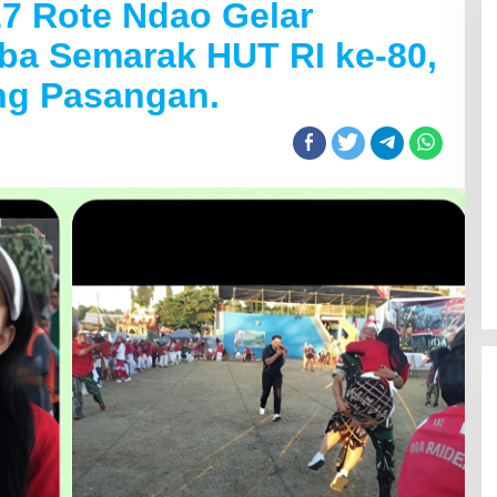
7 Rote Ndao Gelar
ba Semarak HUT RI ke-80,
g Pasangan.