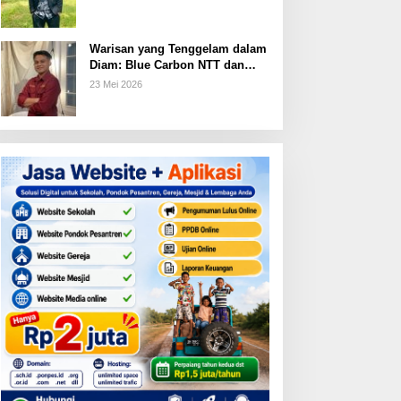
Warisan yang Tenggelam dalam
Diam: Blue Carbon NTT dan
Janji Ekonomi yang Belum
23 Mei 2026
Ditunaikan