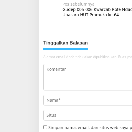
N
Pos sebelumnya
Gudep 005-006 Kwarcab Rote Ndao
a
Upacara HUT Pramuka ke-64
v
i
g
Tinggalkan Balasan
a
s
Alamat email Anda tidak akan dipublikasikan.
Ruas yan
i
p
o
s
Simpan nama, email, dan situs web saya 