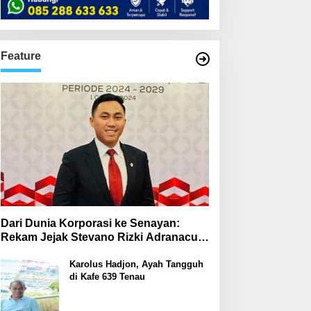
Feature
Dari Dunia Korporasi ke Senayan:
Rekam Jejak Stevano Rizki Adranacus
di Komisi III dan Komisi X DPR RI
Karolus Hadjon, Ayah Tangguh
di Kafe 639 Tenau