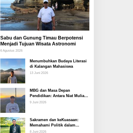
Sabu dan Gunung Timau Berpotensi
Menjadi Tujuan Wisata Astronomi
6 Agustus 2026
Menumbuhkan Budaya Literasi
di Kalangan Mahasiswa
13 Juni 2026
MBG dan Masa Depan
Pendidikan: Antara Niat Mulia
dan Tata Kelola yang Lemah
9 Juni 2026
Sakramen dan keKuasaan:
Memahami Politik dalam
Perspektif Sakramentologi
8 Juni 2026