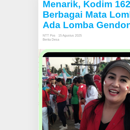
Menarik, Kodim 162
Berbagai Mata Lom
Ada Lomba Gendon
NTT Pos
15 Agustus 2025
Berita Desa