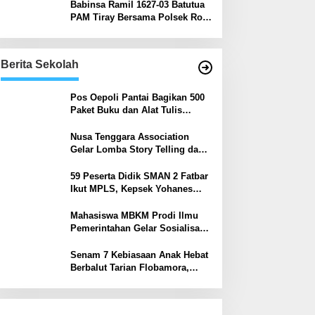
Hukum
Babinsa Ramil 1627-03 Batutua
PAM Tiray Bersama Polsek Rote
Barat
Berita Sekolah
Pos Oepoli Pantai Bagikan 500
Paket Buku dan Alat Tulis
Kepada Pelajar di Empat
Sekolah
Nusa Tenggara Association
Gelar Lomba Story Telling dan
Pidato Bahasa Inggris di
Kupang Barat dan Nekamese
59 Peserta Didik SMAN 2 Fatbar
Ikut MPLS, Kepsek Yohanes
Babang Harap Jadi Ajang Kenal
Lingkungan Sekolah
Mahasiswa MBKM Prodi Ilmu
Pemerintahan Gelar Sosialisasi
Bahaya Pergaulan Bebas di
SMPN 7 Amarasi
Senam 7 Kebiasaan Anak Hebat
Berbalut Tarian Flobamora,
SMAN 2 Kupang Timur Tuai
Apresiasi