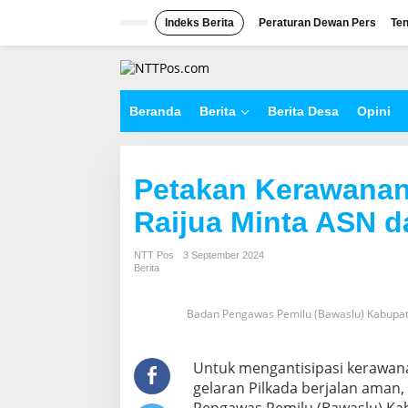
L
e
Indeks Berita
Peraturan Dewan Pers
Ten
w
a
t
i
k
Beranda
Berita
Berita Desa
Opini
e
k
o
n
Petakan Kerawanan
t
e
Raijua Minta ASN da
n
NTT Pos
3 September 2024
Berita
Badan Pengawas Pemilu (Bawaslu) Kabupat
Untuk mengantisipasi kerawan
gelaran Pilkada berjalan aman, 