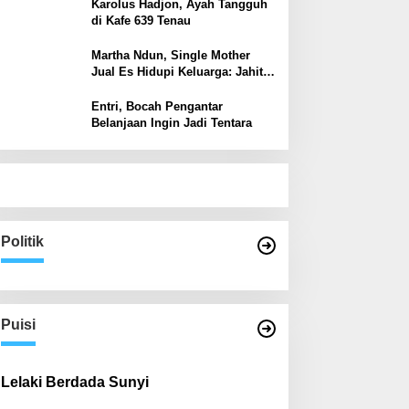
Karolus Hadjon, Ayah Tangguh
di Kafe 639 Tenau
Martha Ndun, Single Mother
Jual Es Hidupi Keluarga: Jahit
Kembali Sayap yang Pernah
Patah
Entri, Bocah Pengantar
Belanjaan Ingin Jadi Tentara
Politik
Puisi
Lelaki Berdada Sunyi