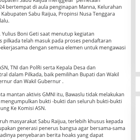
abupaten Sabu Raijua menggelar pemetaan
24 bertempat di aula penginapan Manna, Kelurahan
 Kabupaten Sabu Raijua, Propinsi Nusa Tenggara
alu.
, Yulius Boni Geti saat menutup kegiatan
 pilkada telah masuk pada proses pendaftaran
 bekerjasama dengan semua elemen untuk mengawasi
SN, TNI dan PolRi serta Kepala Desa dan
ral dalam Pilkada, baik pemilihan Bupati dan Wakil
rnur dan Wakil Gubernur .
ta mantan aktivis GMNI itu, Bawaslu tidak melakukan
 mengumpulkan bukti -bukti dan seluruh bukti-bukti
sung Ke Komisi ASN.
ruh masyarakat Sabu Raijua, terlebih khusus kepada
upakan generasi penerus bangsa agar bersama-sama
adinya penyebaran berita hoaks yang dapat