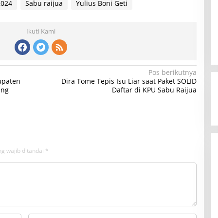
2024
Sabu raijua
Yulius Boni Geti
Ikuti Kami
Pos berikutnya
bupaten
Dira Tome Tepis Isu Liar saat Paket SOLID
ung
Daftar di KPU Sabu Raijua
g wajib ditandai
*