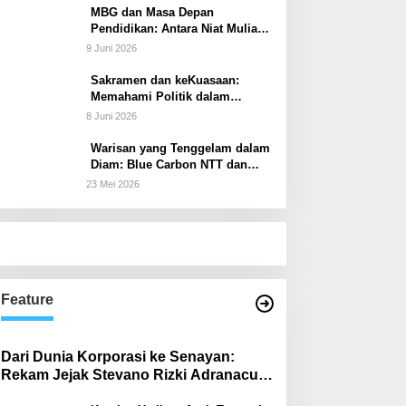
MBG dan Masa Depan
Pendidikan: Antara Niat Mulia
dan Tata Kelola yang Lemah
9 Juni 2026
Sakramen dan keKuasaan:
Memahami Politik dalam
Perspektif Sakramentologi
8 Juni 2026
Warisan yang Tenggelam dalam
Diam: Blue Carbon NTT dan
Janji Ekonomi yang Belum
23 Mei 2026
Ditunaikan
Feature
Dari Dunia Korporasi ke Senayan:
Rekam Jejak Stevano Rizki Adranacus
di Komisi III dan Komisi X DPR RI