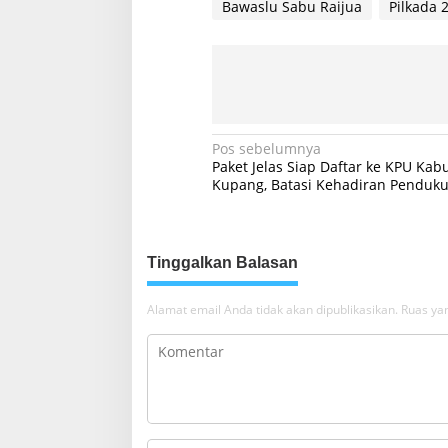
Bawaslu Sabu Raijua
Pilkada 
N
Pos sebelumnya
Paket Jelas Siap Daftar ke KPU Ka
a
Kupang, Batasi Kehadiran Penduk
v
i
g
Tinggalkan Balasan
a
Alamat email Anda tidak akan dipublikasikan.
Ruas yan
s
i
p
o
s