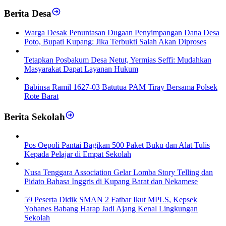
Berita Desa
‎Warga Desak Penuntasan Dugaan Penyimpangan Dana Desa
Poto, Bupati Kupang: Jika Terbukti Salah Akan Diproses
Tetapkan Posbakum Desa Netut, Yermias Seffi: Mudahkan
Masyarakat Dapat Layanan Hukum
Babinsa Ramil 1627-03 Batutua PAM Tiray Bersama Polsek
Rote Barat
Berita Sekolah
Pos Oepoli Pantai Bagikan 500 Paket Buku dan Alat Tulis
Kepada Pelajar di Empat Sekolah
Nusa Tenggara Association Gelar Lomba Story Telling dan
Pidato Bahasa Inggris di Kupang Barat dan Nekamese
59 Peserta Didik SMAN 2 Fatbar Ikut MPLS, Kepsek
Yohanes Babang Harap Jadi Ajang Kenal Lingkungan
Sekolah