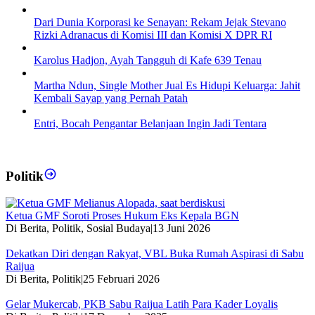
Dari Dunia Korporasi ke Senayan: Rekam Jejak Stevano
Rizki Adranacus di Komisi III dan Komisi X DPR RI
Karolus Hadjon, Ayah Tangguh di Kafe 639 Tenau
Martha Ndun, Single Mother Jual Es Hidupi Keluarga: Jahit
Kembali Sayap yang Pernah Patah
Entri, Bocah Pengantar Belanjaan Ingin Jadi Tentara
Politik
Ketua GMF Soroti Proses Hukum Eks Kepala BGN
Di Berita, Politik, Sosial Budaya
|
13 Juni 2026
Dekatkan Diri dengan Rakyat, VBL Buka Rumah Aspirasi di Sabu
Raijua
Di Berita, Politik
|
25 Februari 2026
Gelar Mukercab, PKB Sabu Raijua Latih Para Kader Loyalis