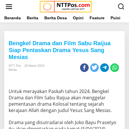
L
e
w
a
Beranda
Berita
Berita Desa
Opini
Feature
Puisi
L
t
i
k
e
Bengkel Drama dan Film Sabu Raijua
k
o
Siap Pentaskan Drama Yesus Sang
n
Mesias
t
e
NTT Pos
28 Maret 2024
n
Berita
Untuk merayakan Paskah tahun 2024, Bengkel
Drama dan Film Sabu Raijua akan menggelar
pementasan drama Kolosal tentang sejarah
kerajaan Allah dengan judul Yesus Sang Mesias.
Drama yang disutradarai oleh Joko Bayu Prasetyo
itu akan dipentaskan pada Jumat (5/04/2024)