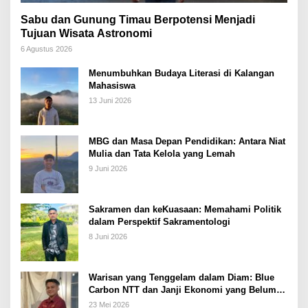
Sabu dan Gunung Timau Berpotensi Menjadi
Tujuan Wisata Astronomi
6 Agustus 2026
Menumbuhkan Budaya Literasi di Kalangan
Mahasiswa
13 Juni 2026
MBG dan Masa Depan Pendidikan: Antara Niat
Mulia dan Tata Kelola yang Lemah
9 Juni 2026
Sakramen dan keKuasaan: Memahami Politik
dalam Perspektif Sakramentologi
8 Juni 2026
Warisan yang Tenggelam dalam Diam: Blue
Carbon NTT dan Janji Ekonomi yang Belum
Ditunaikan
23 Mei 2026