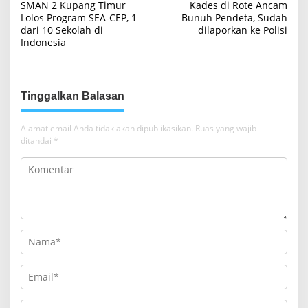
SMAN 2 Kupang Timur
Kades di Rote Ancam
a
Lolos Program SEA-CEP, 1
Bunuh Pendeta, Sudah
dari 10 Sekolah di
dilaporkan ke Polisi
v
Indonesia
i
g
a
Tinggalkan Balasan
s
i
Alamat email Anda tidak akan dipublikasikan.
Ruas yang wajib
ditandai
*
p
o
s