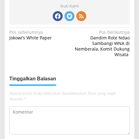
Ikuti Kami
N
Pos sebelumnya
Pos berikutnya
Jokowi’s White Paper
Dandim Rote Ndao
a
Sambangi WNA di
Nemberala, Komit Dukung
v
Wisata
i
g
a
Tinggalkan Balasan
s
i
Alamat email Anda tidak akan dipublikasikan.
Ruas yang wajib
ditandai
*
p
o
s