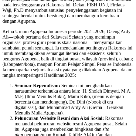
pada terselenggaranya Rakornas ini. Dekan FISH UNJ, Firdaus
Waji, Ph.D menyambut antusias penyelenggaraan kegiatan ini
sehingga berniat untuk bersinergi dan membangun kemitraan
dengan Agupena.
Ketua Umum Agupena Indonesia periode 2021-2026, Daeng Ardy
Ali—tokoh pertama dari Sulawesi Selatan yang memimpin
organisasi profesi guru penulis skala nasional—menyampaikan
sambutan penuh semangat. Ia menekankan pentingnya Rakornas ini
untuk membangkitkan semangat literasi dan eksistensi seluruh
pengurus Agupena, baik di tingkat pusat, wilayah (provinsi), cabang
(kabupaten/kota), maupun Forum Pelajar Simpul Pena se-Indonesia.
Ia memaparkan sejumlah aksi nyata yang dilakukan Agupena dalam
rangka memperingati Hardiknas 2025:
Seminar Kepenulisan:
Seminar ini menghadirkan
narasumber terkemuka antara lain: H. Sholeh Dimyati, M.A.,
M.F, (Ilmu Menulis Buku), Mami Kiko, (menulis dengan
bercerita dan mendongeng), Dr. Dini (e-book di era
digitalisasi), dan Muhammad Ardy Ali (Gema – Gerakan
Menulis Mulia Agupena).
Peluncuran Website Resmi dan Aksi Sosial:
Rakornas
menandai peluncuran website resmi Agupena pusat. Selain
itu, Agupena juga memberikan bingkisan dan
site
plan
pembangunan Rumah Tahfidz Al-Qur’an dan