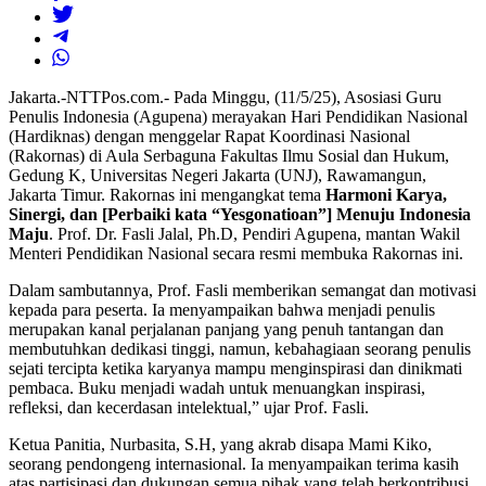
Jakarta.-NTTPos.com.- Pada Minggu, (11/5/25), Asosiasi Guru
Penulis Indonesia (Agupena) merayakan Hari Pendidikan Nasional
(Hardiknas) dengan menggelar Rapat Koordinasi Nasional
(Rakornas) di Aula Serbaguna Fakultas Ilmu Sosial dan Hukum,
Gedung K, Universitas Negeri Jakarta (UNJ), Rawamangun,
Jakarta Timur. Rakornas ini mengangkat tema
Harmoni Karya,
Sinergi, dan [Perbaiki kata “Yesgonatioan”] Menuju Indonesia
Maju
. Prof. Dr. Fasli Jalal, Ph.D, Pendiri Agupena, mantan Wakil
Menteri Pendidikan Nasional secara resmi membuka Rakornas ini.
Dalam sambutannya, Prof. Fasli memberikan semangat dan motivasi
kepada para peserta. Ia menyampaikan bahwa menjadi penulis
merupakan kanal perjalanan panjang yang penuh tantangan dan
membutuhkan dedikasi tinggi, namun, kebahagiaan seorang penulis
sejati tercipta ketika karyanya mampu menginspirasi dan dinikmati
pembaca. Buku menjadi wadah untuk menuangkan inspirasi,
refleksi, dan kecerdasan intelektual,” ujar Prof. Fasli.
Ketua Panitia, Nurbasita, S.H, yang akrab disapa Mami Kiko,
seorang pendongeng internasional. Ia menyampaikan terima kasih
atas partisipasi dan dukungan semua pihak yang telah berkontribusi