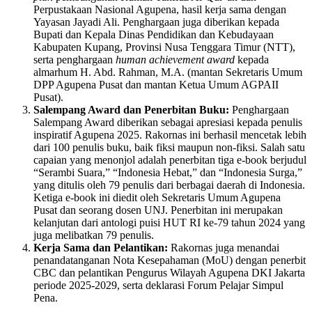
Perpustakaan Nasional Agupena, hasil kerja sama dengan
Yayasan Jayadi Ali. Penghargaan juga diberikan kepada
Bupati dan Kepala Dinas Pendidikan dan Kebudayaan
Kabupaten Kupang, Provinsi Nusa Tenggara Timur (NTT),
serta penghargaan
human achievement award
kepada
almarhum H. Abd. Rahman, M.A. (mantan Sekretaris Umum
DPP Agupena Pusat dan mantan Ketua Umum AGPAII
Pusat).
Salempang Award dan Penerbitan Buku:
Penghargaan
Salempang Award diberikan sebagai apresiasi kepada penulis
inspiratif Agupena 2025. Rakornas ini berhasil mencetak lebih
dari 100 penulis buku, baik fiksi maupun non-fiksi. Salah satu
capaian yang menonjol adalah penerbitan tiga e-book berjudul
“Serambi Suara,” “Indonesia Hebat,” dan “Indonesia Surga,”
yang ditulis oleh 79 penulis dari berbagai daerah di Indonesia.
Ketiga e-book ini diedit oleh Sekretaris Umum Agupena
Pusat dan seorang dosen UNJ. Penerbitan ini merupakan
kelanjutan dari antologi puisi HUT RI ke-79 tahun 2024 yang
juga melibatkan 79 penulis.
Kerja Sama dan Pelantikan:
Rakornas juga menandai
penandatanganan Nota Kesepahaman (MoU) dengan penerbit
CBC dan pelantikan Pengurus Wilayah Agupena DKI Jakarta
periode 2025-2029, serta deklarasi Forum Pelajar Simpul
Pena.