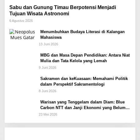
Sabu dan Gunung Timau Berpotensi Menjadi
Tujuan Wisata Astronomi
6 Agustus 2026
Menumbuhkan Budaya Literasi di Kalangan
Mahasiswa
13 Juni 2026
MBG dan Masa Depan Pendidikan: Antara Niat
Mulia dan Tata Kelola yang Lemah
9 Juni 2026
Sakramen dan keKuasaan: Memahami Politik
dalam Perspektif Sakramentologi
8 Juni 2026
Warisan yang Tenggelam dalam Diam: Blue
Carbon NTT dan Janji Ekonomi yang Belum
Ditunaikan
23 Mei 2026