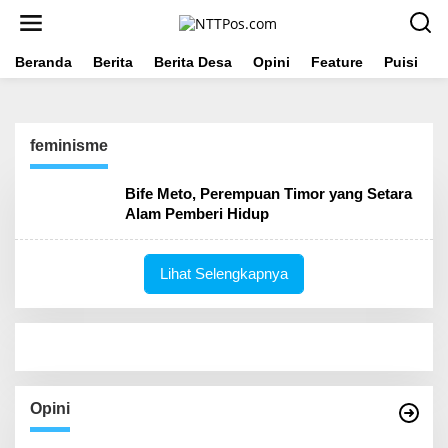
L
e
w
a
Beranda
Berita
Berita Desa
Opini
Feature
Puisi
L
t
i
k
e
feminisme
k
o
n
Bife Meto, Perempuan Timor yang Setara
t
Alam Pemberi Hidup
e
n
Lihat Selengkapnya
Opini