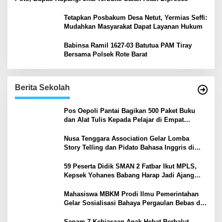
Tetapkan Posbakum Desa Netut, Yermias Seffi:
Mudahkan Masyarakat Dapat Layanan Hukum
Babinsa Ramil 1627-03 Batutua PAM Tiray
Bersama Polsek Rote Barat
Berita Sekolah
Pos Oepoli Pantai Bagikan 500 Paket Buku
dan Alat Tulis Kepada Pelajar di Empat
Sekolah
Nusa Tenggara Association Gelar Lomba
Story Telling dan Pidato Bahasa Inggris di
Kupang Barat dan Nekamese
59 Peserta Didik SMAN 2 Fatbar Ikut MPLS,
Kepsek Yohanes Babang Harap Jadi Ajang
Kenal Lingkungan Sekolah
Mahasiswa MBKM Prodi Ilmu Pemerintahan
Gelar Sosialisasi Bahaya Pergaulan Bebas di
SMPN 7 Amarasi
Senam 7 Kebiasaan Anak Hebat Berbalut