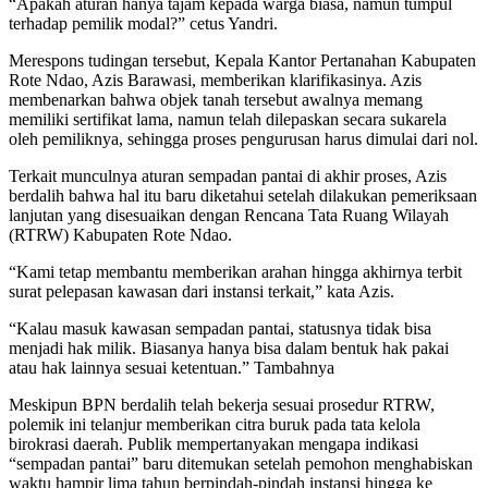
“Apakah aturan hanya tajam kepada warga biasa, namun tumpul
terhadap pemilik modal?” cetus Yandri.
Merespons tudingan tersebut, Kepala Kantor Pertanahan Kabupaten
Rote Ndao, Azis Barawasi, memberikan klarifikasinya. Azis
membenarkan bahwa objek tanah tersebut awalnya memang
memiliki sertifikat lama, namun telah dilepaskan secara sukarela
oleh pemiliknya, sehingga proses pengurusan harus dimulai dari nol.
Terkait munculnya aturan sempadan pantai di akhir proses, Azis
berdalih bahwa hal itu baru diketahui setelah dilakukan pemeriksaan
lanjutan yang disesuaikan dengan Rencana Tata Ruang Wilayah
(RTRW) Kabupaten Rote Ndao.
“Kami tetap membantu memberikan arahan hingga akhirnya terbit
surat pelepasan kawasan dari instansi terkait,” kata Azis.
“Kalau masuk kawasan sempadan pantai, statusnya tidak bisa
menjadi hak milik. Biasanya hanya bisa dalam bentuk hak pakai
atau hak lainnya sesuai ketentuan.” Tambahnya
Meskipun BPN berdalih telah bekerja sesuai prosedur RTRW,
polemik ini telanjur memberikan citra buruk pada tata kelola
birokrasi daerah. Publik mempertanyakan mengapa indikasi
“sempadan pantai” baru ditemukan setelah pemohon menghabiskan
waktu hampir lima tahun berpindah-pindah instansi hingga ke