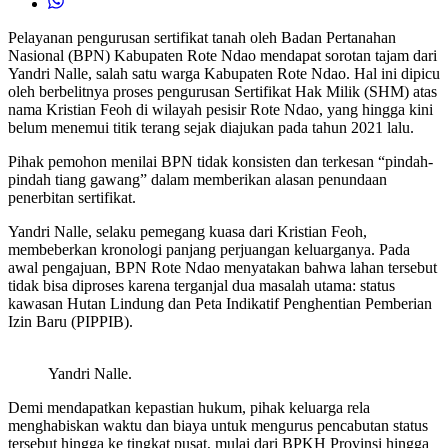
Pelayanan pengurusan sertifikat tanah oleh Badan Pertanahan
Nasional (BPN) Kabupaten Rote Ndao mendapat sorotan tajam dari
Yandri Nalle, salah satu warga Kabupaten Rote Ndao. Hal ini dipicu
oleh berbelitnya proses pengurusan Sertifikat Hak Milik (SHM) atas
nama Kristian Feoh di wilayah pesisir Rote Ndao, yang hingga kini
belum menemui titik terang sejak diajukan pada tahun 2021 lalu.
Pihak pemohon menilai BPN tidak konsisten dan terkesan “pindah-
pindah tiang gawang” dalam memberikan alasan penundaan
penerbitan sertifikat.
Yandri Nalle, selaku pemegang kuasa dari Kristian Feoh,
membeberkan kronologi panjang perjuangan keluarganya. Pada
awal pengajuan, BPN Rote Ndao menyatakan bahwa lahan tersebut
tidak bisa diproses karena terganjal dua masalah utama: status
kawasan Hutan Lindung dan Peta Indikatif Penghentian Pemberian
Izin Baru (PIPPIB).
Yandri Nalle.
Demi mendapatkan kepastian hukum, pihak keluarga rela
menghabiskan waktu dan biaya untuk mengurus pencabutan status
tersebut hingga ke tingkat pusat, mulai dari BPKH Provinsi hingga