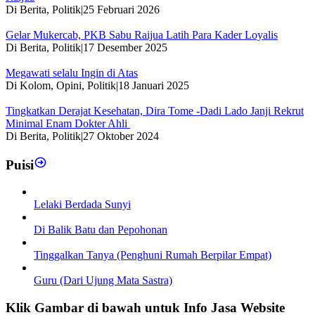
Di Berita, Politik
|
25 Februari 2026
Gelar Mukercab, PKB Sabu Raijua Latih Para Kader Loyalis
Di Berita, Politik
|
17 Desember 2025
Megawati selalu Ingin di Atas
Di Kolom, Opini, Politik
|
18 Januari 2025
Tingkatkan Derajat Kesehatan, Dira Tome -Dadi Lado Janji Rekrut
Minimal Enam Dokter Ahli
Di Berita, Politik
|
27 Oktober 2024
Puisi
Lelaki Berdada Sunyi
Di Balik Batu dan Pepohonan
Tinggalkan Tanya (Penghuni Rumah Berpilar Empat)
Guru (Dari Ujung Mata Sastra)
Klik Gambar di bawah untuk Info Jasa Website