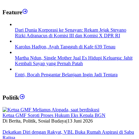
Feature
Dari Dunia Korporasi ke Senayan: Rekam Jejak Stevano
Rizki Adranacus di Komisi III dan Komisi X DPR RI
Karolus Hadjon, Ayah Tangguh di Kafe 639 Tenau
Martha Ndun, Single Mother Jual Es Hidupi Keluarga: Jahit
Kembali Sayap yang Pernah Patah
Entri, Bocah Pengantar Belanjaan Ingin Jadi Tentara
Politik
Ketua GMF Soroti Proses Hukum Eks Kepala BGN
Di Berita, Politik, Sosial Budaya
|
13 Juni 2026
Dekatkan Diri dengan Rakyat, VBL Buka Rumah Aspirasi di Sabu
Raijua