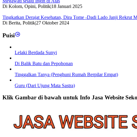
Megawati selalu Ingin di Atas
Di Kolom, Opini, Politik
|
18 Januari 2025
Tingkatkan Derajat Kesehatan, Dira Tome -Dadi Lado Janji Rekrut 
Di Berita, Politik
|
27 Oktober 2024
Puisi
Lelaki Berdada Sunyi
Di Balik Batu dan Pepohonan
Tinggalkan Tanya (Penghuni Rumah Berpilar Empat)
Guru (Dari Ujung Mata Sastra)
Klik Gambar di bawah untuk Info Jasa Website Sek