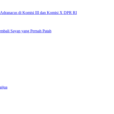
 Adranacus di Komisi III dan Komisi X DPR RI
embali Sayap yang Pernah Patah
aijua