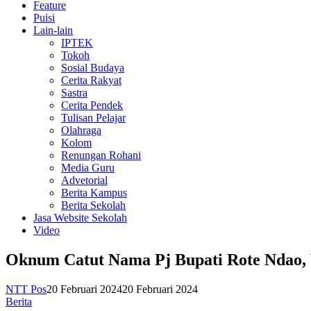
Feature
Puisi
Lain-lain
IPTEK
Tokoh
Sosial Budaya
Cerita Rakyat
Sastra
Cerita Pendek
Tulisan Pelajar
Olahraga
Kolom
Renungan Rohani
Media Guru
Advetorial
Berita Kampus
Berita Sekolah
Jasa Website Sekolah
Video
Oknum Catut Nama Pj Bupati Rote Ndao,
NTT Pos
20 Februari 2024
20 Februari 2024
Berita