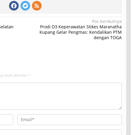
Pos berikutnya
elatan
Prodi D3 Keperawatan Stikes Maranatha
Kupang Gelar Pengmas: Kendalikan PTM
dengan TOGA
g wajib ditandai
*