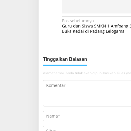
N
Pos sebelumnya
Guru dan Siswa SMKN 1 Amfoang S
a
Buka Kedai di Padang Lelogama
v
i
g
Tinggalkan Balasan
a
s
Alamat email Anda tidak akan dipublikasikan.
Ruas yan
i
p
o
s