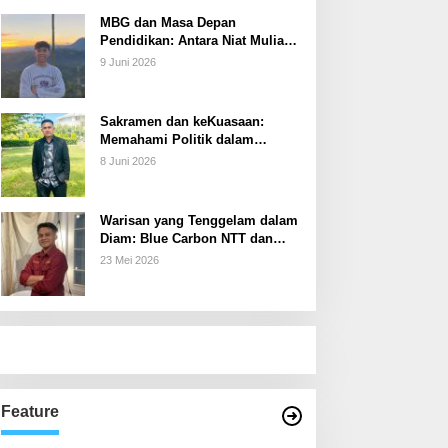
MBG dan Masa Depan
Pendidikan: Antara Niat Mulia
dan Tata Kelola yang Lemah
9 Juni 2026
Sakramen dan keKuasaan:
Memahami Politik dalam
Perspektif Sakramentologi
8 Juni 2026
Warisan yang Tenggelam dalam
Diam: Blue Carbon NTT dan
Janji Ekonomi yang Belum
23 Mei 2026
Ditunaikan
Feature