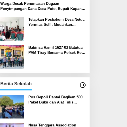
‎Warga Desak Penuntasan Dugaan
Penyimpangan Dana Desa Poto, Bupati Kupang:
Jika Terbukti Salah Akan Diproses
Tetapkan Posbakum Desa Netut,
Yermias Seffi: Mudahkan
Masyarakat Dapat Layanan
Hukum
Babinsa Ramil 1627-03 Batutua
PAM Tiray Bersama Polsek Rote
Barat
Berita Sekolah
Pos Oepoli Pantai Bagikan 500
Paket Buku dan Alat Tulis
Kepada Pelajar di Empat
Sekolah
Nusa Tenggara Association