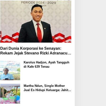
Dari Dunia Korporasi ke Senayan:
Rekam Jejak Stevano Rizki Adranacus
di Komisi III dan Komisi X DPR RI
Karolus Hadjon, Ayah Tangguh
di Kafe 639 Tenau
Martha Ndun, Single Mother
Jual Es Hidupi Keluarga: Jahit
Kembali Sayap yang Pernah
Patah