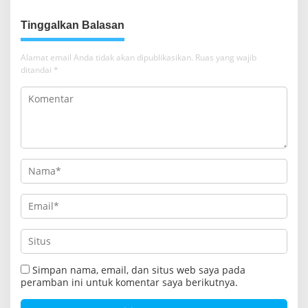
g
a
Tinggalkan Balasan
s
i
Alamat email Anda tidak akan dipublikasikan.
Ruas yang wajib
ditandai
*
p
o
s
Simpan nama, email, dan situs web saya pada
peramban ini untuk komentar saya berikutnya.