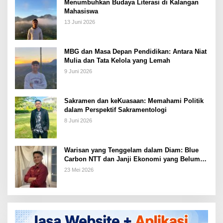
Menumbuhkan Budaya Literasi di Kalangan
Mahasiswa
13 Juni 2026
MBG dan Masa Depan Pendidikan: Antara Niat
Mulia dan Tata Kelola yang Lemah
9 Juni 2026
Sakramen dan keKuasaan: Memahami Politik
dalam Perspektif Sakramentologi
8 Juni 2026
Warisan yang Tenggelam dalam Diam: Blue
Carbon NTT dan Janji Ekonomi yang Belum
Ditunaikan
23 Mei 2026