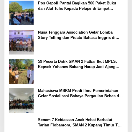
Pos Oepoli Pantai Bagikan 500 Paket Buku
dan Alat Tulis Kepada Pelajar di Empat
Sekolah
Nusa Tenggara Association Gelar Lomba
Story Telling dan Pidato Bahasa Inggris di
Kupang Barat dan Nekamese
59 Peserta Didik SMAN 2 Fatbar Ikut MPLS,
Kepsek Yohanes Babang Harap Jadi Ajang
Kenal Lingkungan Sekolah
Mahasiswa MBKM Prodi Ilmu Pemerintahan
Gelar Sosialisasi Bahaya Pergaulan Bebas di
SMPN 7 Amarasi
Senam 7 Kebiasaan Anak Hebat Berbalut
Tarian Flobamora, SMAN 2 Kupang Timur Tuai
Apresiasi