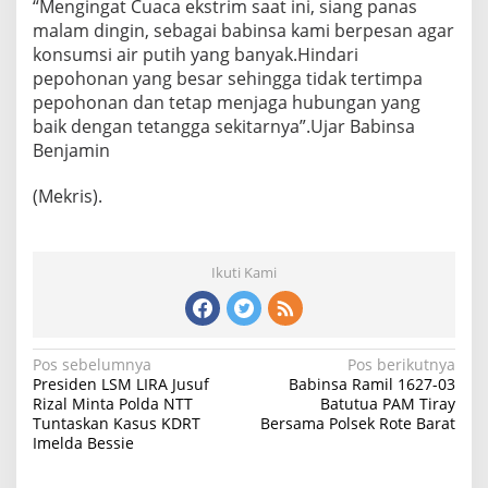
“Mengingat Cuaca ekstrim saat ini, siang panas
malam dingin, sebagai babinsa kami berpesan agar
konsumsi air putih yang banyak.Hindari
pepohonan yang besar sehingga tidak tertimpa
pepohonan dan tetap menjaga hubungan yang
baik dengan tetangga sekitarnya”.Ujar Babinsa
Benjamin
(Mekris).
Ikuti Kami
N
Pos sebelumnya
Pos berikutnya
Presiden LSM LIRA Jusuf
Babinsa Ramil 1627-03
a
Rizal Minta Polda NTT
Batutua PAM Tiray
Tuntaskan Kasus KDRT
Bersama Polsek Rote Barat
v
Imelda Bessie
i