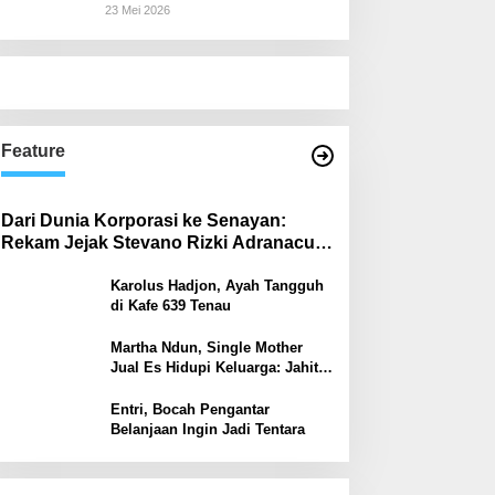
Janji Ekonomi yang Belum
23 Mei 2026
Ditunaikan
Feature
Dari Dunia Korporasi ke Senayan:
Rekam Jejak Stevano Rizki Adranacus
di Komisi III dan Komisi X DPR RI
Karolus Hadjon, Ayah Tangguh
di Kafe 639 Tenau
Martha Ndun, Single Mother
Jual Es Hidupi Keluarga: Jahit
Kembali Sayap yang Pernah
Patah
Entri, Bocah Pengantar
Belanjaan Ingin Jadi Tentara