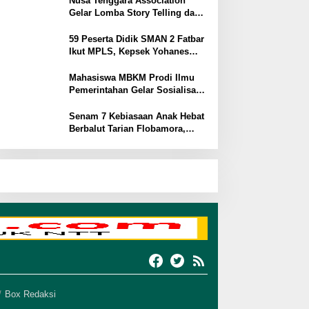
Nusa Tenggara Association
Gelar Lomba Story Telling dan
Pidato Bahasa Inggris di
Kupang Barat dan Nekamese
59 Peserta Didik SMAN 2 Fatbar
Ikut MPLS, Kepsek Yohanes
Babang Harap Jadi Ajang Kenal
Lingkungan Sekolah
Mahasiswa MBKM Prodi Ilmu
Pemerintahan Gelar Sosialisasi
Bahaya Pergaulan Bebas di
SMPN 7 Amarasi
Senam 7 Kebiasaan Anak Hebat
Berbalut Tarian Flobamora,
SMAN 2 Kupang Timur Tuai
Apresiasi
Box Redaksi