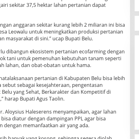
airi sekitar 37,5 hektar lahan pertanian dapat
gan anggaran sekitar kurang lebih 2 miliaran ini bisa
esa Leowalu untuk meningkatkan produksi pertanian
 masyarakat di sini.” ucap Bupati Belu.
lu dibangun ekosistem pertanian ecofarming dengan
ok tani untuk pemenuhan kebutuhan tanam seperti
 olah lahan, dan obat-obatan untuk hama.
talaksanaan pertanian di Kabupaten Belu bisa lebih
ita sebut sebagai kesejahteraan, pengentasan
Belu yang Sehat, Berkarakter dan Kompetitif di
,” harap Bupati Agus Taolin.
Dr. Aloysius Haleserens menyampaikan, agar lahan
ni bisa diatur dengan dampingan PPL agar bisa
hun dengan memanfaatkan air yang ada.
masih banyak yang kosong, sehingga segera diolah