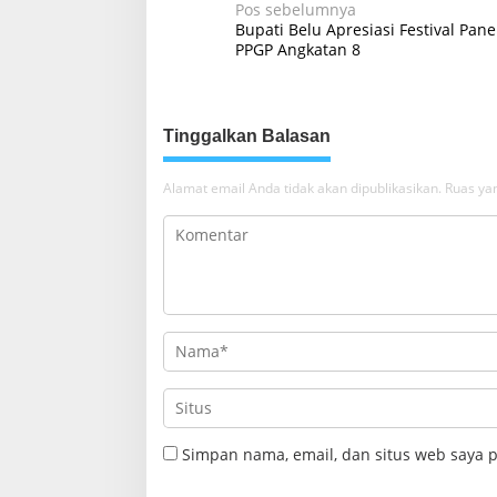
N
Pos sebelumnya
Bupati Belu Apresiasi Festival Pane
a
PPGP Angkatan 8
v
i
g
Tinggalkan Balasan
a
Alamat email Anda tidak akan dipublikasikan.
Ruas yan
s
i
p
o
s
Simpan nama, email, dan situs web saya 