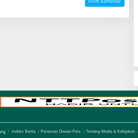
ang
Indeks Berita
Peraturan Dewan Pers
Tentang Media & Kebijakan