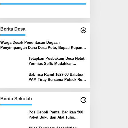
Berita Desa
‎Warga Desak Penuntasan Dugaan
Penyimpangan Dana Desa Poto, Bupati Kupang:
Jika Terbukti Salah Akan Diproses
Tetapkan Posbakum Desa Netut,
Yermias Seffi: Mudahkan
Masyarakat Dapat Layanan
Hukum
Babinsa Ramil 1627-03 Batutua
PAM Tiray Bersama Polsek Rote
Barat
Berita Sekolah
Pos Oepoli Pantai Bagikan 500
Paket Buku dan Alat Tulis
Kepada Pelajar di Empat
Sekolah