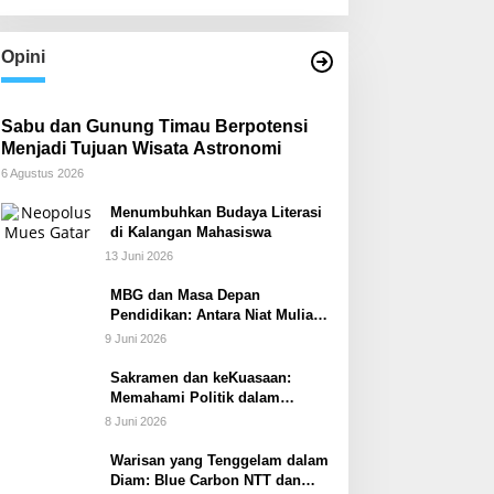
Opini
Sabu dan Gunung Timau Berpotensi
Menjadi Tujuan Wisata Astronomi
6 Agustus 2026
Menumbuhkan Budaya Literasi
di Kalangan Mahasiswa
13 Juni 2026
MBG dan Masa Depan
Pendidikan: Antara Niat Mulia
dan Tata Kelola yang Lemah
9 Juni 2026
Sakramen dan keKuasaan:
Memahami Politik dalam
Perspektif Sakramentologi
8 Juni 2026
Warisan yang Tenggelam dalam
Diam: Blue Carbon NTT dan