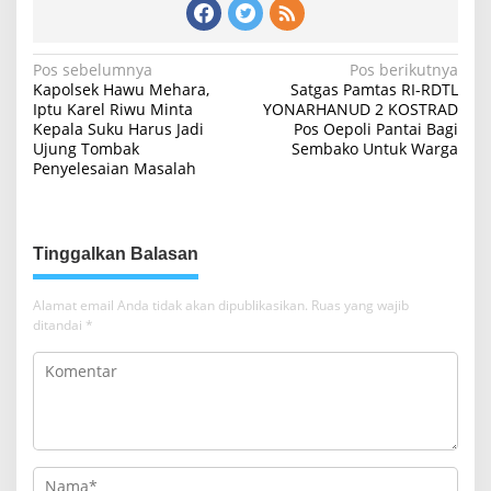
N
Pos sebelumnya
Pos berikutnya
Kapolsek Hawu Mehara,
Satgas Pamtas RI-RDTL
a
Iptu Karel Riwu Minta
YONARHANUD 2 KOSTRAD
Kepala Suku Harus Jadi
Pos Oepoli Pantai Bagi
v
Ujung Tombak
Sembako Untuk Warga
i
Penyelesaian Masalah
g
a
s
Tinggalkan Balasan
i
Alamat email Anda tidak akan dipublikasikan.
Ruas yang wajib
p
ditandai
*
o
s