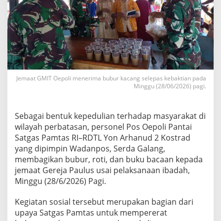
Jemaat GMIT Oepoli menerima bubur kacang selepas kebaktian pada
Minggu (28/06/2026) pagi.
‎Sebagai bentuk kepedulian terhadap masyarakat di
wilayah perbatasan, personel Pos Oepoli Pantai
Satgas Pamtas RI–RDTL Yon Arhanud 2 Kostrad
yang dipimpin Wadanpos, Serda Galang,
membagikan bubur, roti, dan buku bacaan kepada
jemaat Gereja Paulus usai pelaksanaan ibadah,
Minggu (28/6/2026) Pagi.
‎Kegiatan sosial tersebut merupakan bagian dari
upaya Satgas Pamtas untuk mempererat