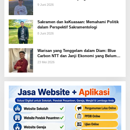
9 Juni 2026
Sakramen dan keKuasaan: Memahami Politik
dalam Perspektif Sakramentologi
8 Juni 2026
Warisan yang Tenggelam dalam Diam: Blue
Carbon NTT dan Janji Ekonomi yang Belum
Ditunaikan
23 Mei 2026