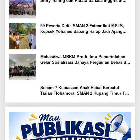
Story Telling dan Pidato Bahasa Inggris di
Kupang Barat dan Nekamese
59 Peserta Didik SMAN 2 Fatbar Ikut MPLS,
Kepsek Yohanes Babang Harap Jadi Ajang
Kenal Lingkungan Sekolah
Mahasiswa MBKM Prodi Ilmu Pemerintahan
Gelar Sosialisasi Bahaya Pergaulan Bebas di
SMPN 7 Amarasi
Senam 7 Kebiasaan Anak Hebat Berbalut
Tarian Flobamora, SMAN 2 Kupang Timur Tuai
Apresiasi