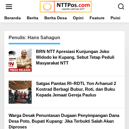
L
e
w
a
Beranda
Berita
Berita Desa
Opini
Feature
Puisi
L
t
i
k
Penulis:
Hans Sahagun
e
k
o
BRN NTT Apresiasi Kunjungan Joko
n
Widodo ke Kupang, Sebut Tetap Peduli
t
Masyarakat NTT
e
n
‎Satgas Pamtas RI–RDTL Yon Arhanud 2
Kostrad Berbagi Bubur, Roti, dan Buku
Kepada Jemaat Gereja Paulus
‎Warga Desak Penuntasan Dugaan Penyimpangan Dana
Desa Poto, Bupati Kupang: Jika Terbukti Salah Akan
Diproses