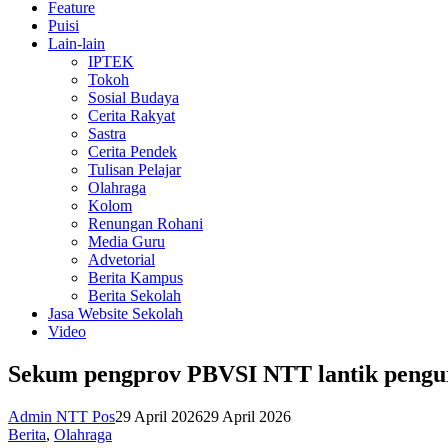
Feature
Puisi
Lain-lain
IPTEK
Tokoh
Sosial Budaya
Cerita Rakyat
Sastra
Cerita Pendek
Tulisan Pelajar
Olahraga
Kolom
Renungan Rohani
Media Guru
Advetorial
Berita Kampus
Berita Sekolah
Jasa Website Sekolah
Video
Sekum pengprov PBVSI NTT lantik pengur
Admin NTT Pos
29 April 2026
29 April 2026
Berita
,
Olahraga