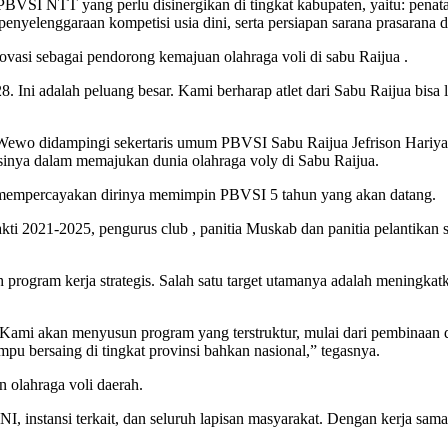
BVSI NTT yang perlu disinergikan di tingkat kabupaten, yaitu: penata
ui penyelenggaraan kompetisi usia dini, serta persiapan sarana prasara
vasi sebagai pendorong kemajuan olahraga voli di sabu Raijua .
Ini adalah peluang besar. Kami berharap atlet dari Sabu Raijua bisa
wo didampingi sekertaris umum PBVSI Sabu Raijua Jefrison Hariyan
inya dalam memajukan dunia olahraga voly di Sabu Raijua.
h mempercayakan dirinya memimpin PBVSI 5 tahun yang akan datang.
ti 2021-2025, pengurus club , panitia Muskab dan panitia pelantikan 
rogram kerja strategis. Salah satu target utamanya adalah meningkatka
i akan menyusun program yang terstruktur, mulai dari pembinaan di u
pu bersaing di tingkat provinsi bahkan nasional,” tegasnya.
 olahraga voli daerah.
instansi terkait, dan seluruh lapisan masyarakat. Dengan kerja sama y