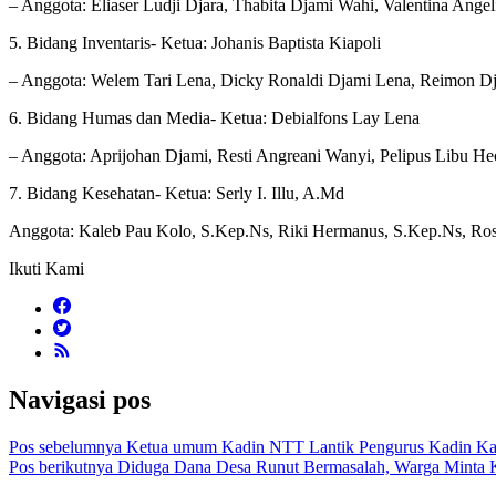
– Anggota: Eliaser Ludji Djara, Thabita Djami Wahi, Valentina Ang
5. Bidang Inventaris- Ketua: Johanis Baptista Kiapoli
– Anggota: Welem Tari Lena, Dicky Ronaldi Djami Lena, Reimon D
6. Bidang Humas dan Media- Ketua: Debialfons Lay Lena
– Anggota: Aprijohan Djami, Resti Angreani Wanyi, Pelipus Libu H
7. Bidang Kesehatan- Ketua: Serly I. Illu, A.Md
Anggota: Kaleb Pau Kolo, S.Kep.Ns, Riki Hermanus, S.Kep.Ns, Rosi
Ikuti Kami
Navigasi pos
Pos sebelumnya
Ketua umum Kadin NTT Lantik Pengurus Kadin Kab
Pos berikutnya
Diduga Dana Desa Runut Bermasalah, Warga Minta Ke