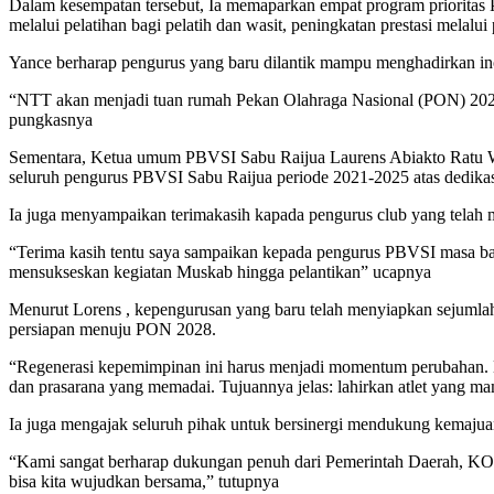
Dalam kesempatan tersebut, Ia memaparkan empat program prioritas P
melalui pelatihan bagi pelatih dan wasit, peningkatan prestasi melal
Yance berharap pengurus yang baru dilantik mampu menghadirkan ino
“NTT akan menjadi tuan rumah Pekan Olahraga Nasional (PON) 2028. 
pungkasnya
Sementara, Ketua umum PBVSI Sabu Raijua Laurens Abiakto Ratu We
seluruh pengurus PBVSI Sabu Raijua periode 2021-2025 atas dedikas
Ia juga menyampaikan terimakasih kapada pengurus club yang tela
“Terima kasih tentu saya sampaikan kepada pengurus PBVSI masa bak
mensukseskan kegiatan Muskab hingga pelantikan” ucapnya
Menurut Lorens , kepengurusan yang baru telah menyiapkan sejumlah p
persiapan menuju PON 2028.
“Regenerasi kepemimpinan ini harus menjadi momentum perubahan. Kam
dan prasarana yang memadai. Tujuannya jelas: lahirkan atlet yang mam
Ia juga mengajak seluruh pihak untuk bersinergi mendukung kemajuan
“Kami sangat berharap dukungan penuh dari Pemerintah Daerah, KONI, 
bisa kita wujudkan bersama,” tutupnya