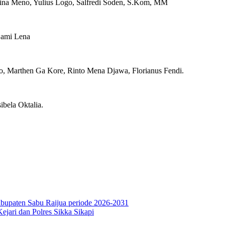
elina Meno, Yulius Logo, Salfredi Soden, S.Kom, MM
jami Lena
eo, Marthen Ga Kore, Rinto Mena Djawa, Florianus Fendi.
bela Oktalia.
upaten Sabu Raijua periode 2026-2031
jari dan Polres Sikka Sikapi