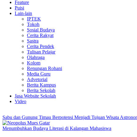
Feature
Puisi
Lain-lain
IPTEK
Tokoh
Sosial Budaya
Cerita Rakyat
Sastra
Cerita Pendek
Tulisan Pelajar
Olahraga
Kolom
Renungan Rohani
Media Guru
Advetorial
Berita Kampus
Berita Sekolah
Jasa Website Sekolah
Video
Sabu dan Gunung Timau Berpotensi Menjadi Tujuan Wisata Astron
Menumbuhkan Budaya Literasi di Kalangan Mahasiswa