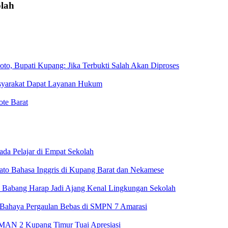
olah
o, Bupati Kupang: Jika Terbukti Salah Akan Diproses
asyarakat Dapat Layanan Hukum
te Barat
ada Pelajar di Empat Sekolah
dato Bahasa Inggris di Kupang Barat dan Nekamese
 Babang Harap Jadi Ajang Kenal Lingkungan Sekolah
 Bahaya Pergaulan Bebas di SMPN 7 Amarasi
SMAN 2 Kupang Timur Tuai Apresiasi