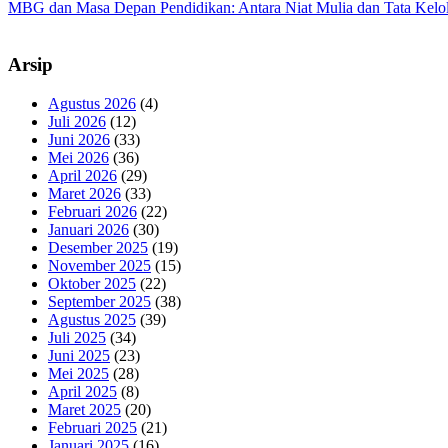
MBG dan Masa Depan Pendidikan: Antara Niat Mulia dan Tata Kelo
Arsip
Agustus 2026
(4)
Juli 2026
(12)
Juni 2026
(33)
Mei 2026
(36)
April 2026
(29)
Maret 2026
(33)
Februari 2026
(22)
Januari 2026
(30)
Desember 2025
(19)
November 2025
(15)
Oktober 2025
(22)
September 2025
(38)
Agustus 2025
(39)
Juli 2025
(34)
Juni 2025
(23)
Mei 2025
(28)
April 2025
(8)
Maret 2025
(20)
Februari 2025
(21)
Januari 2025
(16)