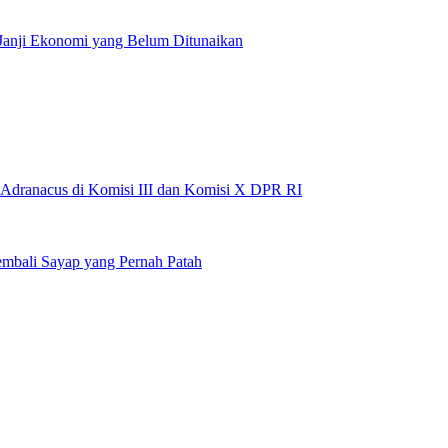
Janji Ekonomi yang Belum Ditunaikan
 Adranacus di Komisi III dan Komisi X DPR RI
embali Sayap yang Pernah Patah