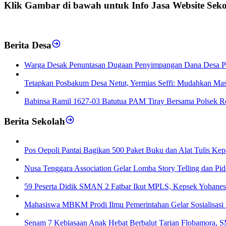
Klik Gambar di bawah untuk Info Jasa Website Sek
Berita Desa
‎Warga Desak Penuntasan Dugaan Penyimpangan Dana Desa Pot
Tetapkan Posbakum Desa Netut, Yermias Seffi: Mudahkan M
Babinsa Ramil 1627-03 Batutua PAM Tiray Bersama Polsek Ro
Berita Sekolah
Pos Oepoli Pantai Bagikan 500 Paket Buku dan Alat Tulis Kep
Nusa Tenggara Association Gelar Lomba Story Telling dan Pi
59 Peserta Didik SMAN 2 Fatbar Ikut MPLS, Kepsek Yohanes
Mahasiswa MBKM Prodi Ilmu Pemerintahan Gelar Sosialisasi
Senam 7 Kebiasaan Anak Hebat Berbalut Tarian Flobamora, 