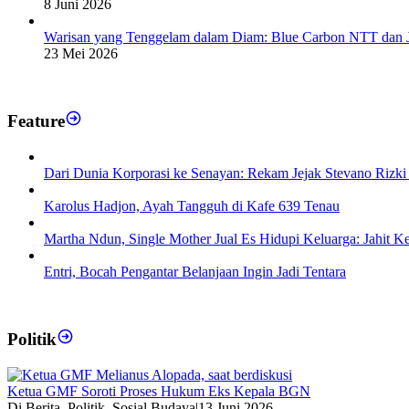
8 Juni 2026
Warisan yang Tenggelam dalam Diam: Blue Carbon NTT dan 
23 Mei 2026
Feature
Dari Dunia Korporasi ke Senayan: Rekam Jejak Stevano Rizki
Karolus Hadjon, Ayah Tangguh di Kafe 639 Tenau
Martha Ndun, Single Mother Jual Es Hidupi Keluarga: Jahit K
Entri, Bocah Pengantar Belanjaan Ingin Jadi Tentara
Politik
Ketua GMF Soroti Proses Hukum Eks Kepala BGN
Di Berita, Politik, Sosial Budaya
|
13 Juni 2026