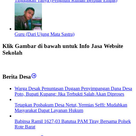
Tinggalkan Tanya (Penghuni Rumah Berpilar Empat)
Guru (Dari Ujung Mata Sastra)
Klik Gambar di bawah untuk Info Jasa Website
Sekolah
Berita Desa
‎Warga Desak Penuntasan Dugaan Penyimpangan Dana Desa
Poto, Bupati Kupang: Jika Terbukti Salah Akan Diproses
Tetapkan Posbakum Desa Netut, Yermias Seffi: Mudahkan
Masyarakat Dapat Layanan Hukum
Babinsa Ramil 1627-03 Batutua PAM Tiray Bersama Polsek
Rote Barat