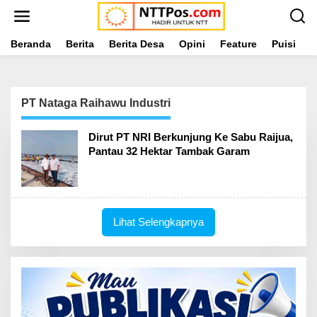
L
e
w
a
Beranda
Berita
Berita Desa
Opini
Feature
Puisi
L
t
i
k
e
PT Nataga Raihawu Industri
k
o
n
Dirut PT NRI Berkunjung Ke Sabu Raijua,
t
Pantau 32 Hektar Tambak Garam
e
n
Lihat Selengkapnya