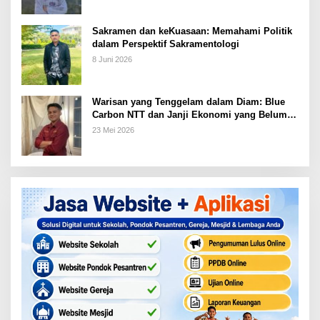
Sakramen dan keKuasaan: Memahami Politik
dalam Perspektif Sakramentologi
8 Juni 2026
Warisan yang Tenggelam dalam Diam: Blue
Carbon NTT dan Janji Ekonomi yang Belum
Ditunaikan
23 Mei 2026