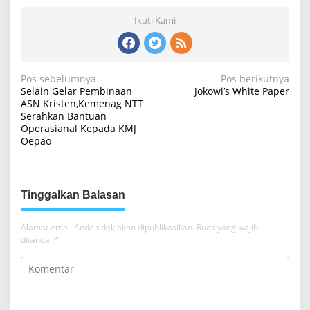
Ikuti Kami
N
Pos sebelumnya
Pos berikutnya
Selain Gelar Pembinaan
Jokowi’s White Paper
a
ASN Kristen,Kemenag NTT
Serahkan Bantuan
v
Operasianal Kepada KMJ
i
Oepao
g
a
s
Tinggalkan Balasan
i
Alamat email Anda tidak akan dipublikasikan.
Ruas yang wajib
p
ditandai
*
o
s