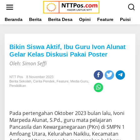
L
e
w
a
Beranda
Berita
Berita Desa
Opini
Feature
Puisi
L
t
i
k
e
Bikin Siswa Aktif, Ibu Guru Ivon Alunat
k
o
Gelar Kelas Diskusi Pakai Poster
n
Oleh: Simon Seffi
t
e
n
NTT Pos
8 November 2023
Berita Sekolah
,
Cerita Pendek
,
Feature
,
Media Guru
,
Pendidikan
Pada pertengahan Oktober 2023 bulan lalu, Ivoni
Marpeda Alunat, S.Pd., guru mata pelajaran
Pancasila dan Kewarganegaraan (PKn) di SMPN 1
Amfoang Utara, Kelurahan Naikliu, Kecamatan