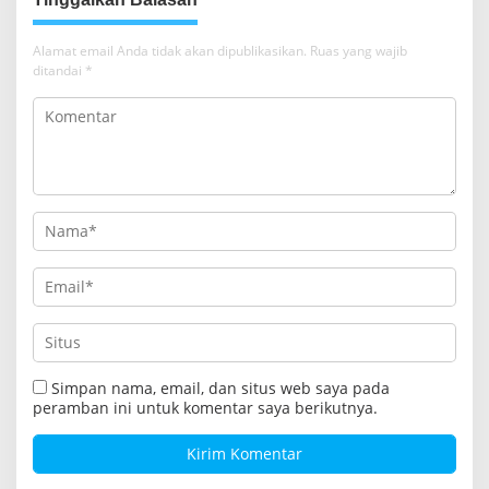
a
s
Alamat email Anda tidak akan dipublikasikan.
Ruas yang wajib
i
ditandai
*
p
o
s
Simpan nama, email, dan situs web saya pada
peramban ini untuk komentar saya berikutnya.