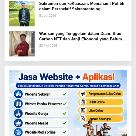
Sakramen dan keKuasaan: Memahami Politik
dalam Perspektif Sakramentologi
8 Juni 2026
Warisan yang Tenggelam dalam Diam: Blue
Carbon NTT dan Janji Ekonomi yang Belum
Ditunaikan
23 Mei 2026