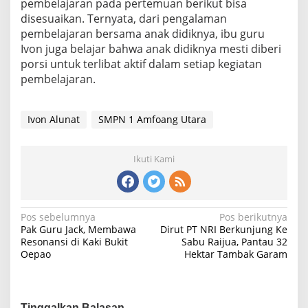
pembelajaran pada pertemuan berikut bisa
disesuaikan. Ternyata, dari pengalaman
pembelajaran bersama anak didiknya, ibu guru
Ivon juga belajar bahwa anak didiknya mesti diberi
porsi untuk terlibat aktif dalam setiap kegiatan
pembelajaran.
Ivon Alunat
SMPN 1 Amfoang Utara
Ikuti Kami
N
Pos sebelumnya
Pos berikutnya
Pak Guru Jack, Membawa
Dirut PT NRI Berkunjung Ke
a
Resonansi di Kaki Bukit
Sabu Raijua, Pantau 32
Oepao
Hektar Tambak Garam
v
i
g
Tinggalkan Balasan