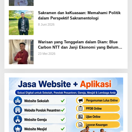
Sakramen dan keKuasaan: Memahami Politik
dalam Perspektif Sakramentologi
8 Juni 2026
Warisan yang Tenggelam dalam Diam: Blue
Carbon NTT dan Janji Ekonomi yang Belum
Ditunaikan
23 Mei 2026