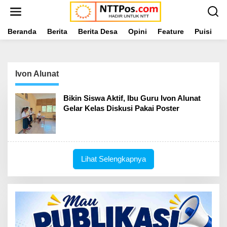
L
e
w
a
Beranda
Berita
Berita Desa
Opini
Feature
Puisi
L
t
i
k
e
Ivon Alunat
k
o
n
Bikin Siswa Aktif, Ibu Guru Ivon Alunat
t
Gelar Kelas Diskusi Pakai Poster
e
n
Lihat Selengkapnya