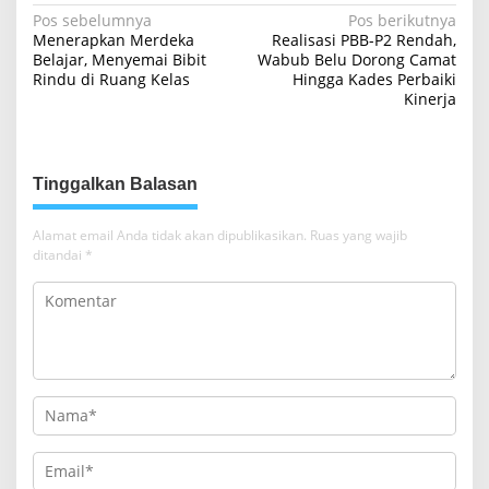
N
Pos sebelumnya
Pos berikutnya
Menerapkan Merdeka
Realisasi PBB-P2 Rendah,
a
Belajar, Menyemai Bibit
Wabub Belu Dorong Camat
Rindu di Ruang Kelas
Hingga Kades Perbaiki
v
Kinerja
i
g
a
Tinggalkan Balasan
s
i
Alamat email Anda tidak akan dipublikasikan.
Ruas yang wajib
ditandai
*
p
o
s