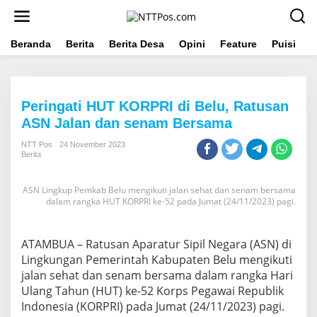
L
e
w
a
Beranda
Berita
Berita Desa
Opini
Feature
Puisi
L
t
i
k
e
Peringati HUT KORPRI di Belu, Ratusan
k
o
ASN Jalan dan senam Bersama
n
t
NTT Pos
24 November 2023
Berita
e
n
ASN Lingkup Pemkab Belu mengikuti jalan sehat dan senam bersama
dalam rangka HUT KORPRI ke-52 pada Jumat (24/11/2023) pagi.
ATAMBUA – Ratusan Aparatur Sipil Negara (ASN) di
Lingkungan Pemerintah Kabupaten Belu mengikuti
jalan sehat dan senam bersama dalam rangka Hari
Ulang Tahun (HUT) ke-52 Korps Pegawai Republik
Indonesia (KORPRI) pada Jumat (24/11/2023) pagi.