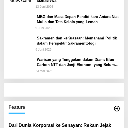
Mahasiswa
13 Juni 2026
MBG dan Masa Depan Pendidikan: Antara Niat
Mulia dan Tata Kelola yang Lemah
9 Juni 2026
Sakramen dan keKuasaan: Memahami Politik
dalam Perspektif Sakramentologi
8 Juni 2026
Warisan yang Tenggelam dalam Diam: Blue
Carbon NTT dan Janji Ekonomi yang Belum
Ditunaikan
23 Mei 2026
Feature
Dari Dunia Korporasi ke Senayan: Rekam Jejak