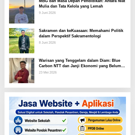
MBG dan Masa Depan Pendidikan: Antara Niat
Mulia dan Tata Kelola yang Lemah
9 Juni 2026
Sakramen dan keKuasaan: Memahami Politik
dalam Perspektif Sakramentologi
8 Juni 2026
Warisan yang Tenggelam dalam Diam: Blue
Carbon NTT dan Janji Ekonomi yang Belum
Ditunaikan
23 Mei 2026