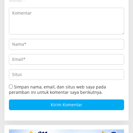
i
ditandai
*
p
o
s
Simpan nama, email, dan situs web saya pada
peramban ini untuk komentar saya berikutnya.