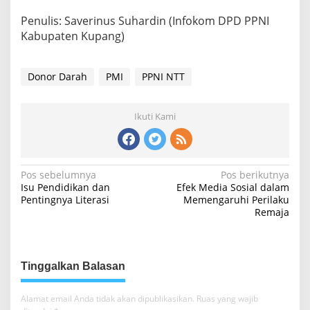
Penulis: Saverinus Suhardin (Infokom DPD PPNI
Kabupaten Kupang)
Donor Darah
PMI
PPNI NTT
Ikuti Kami
N
Pos sebelumnya
Pos berikutnya
Isu Pendidikan dan
Efek Media Sosial dalam
a
Pentingnya Literasi
Memengaruhi Perilaku
Remaja
v
i
g
Tinggalkan Balasan
a
s
Alamat email Anda tidak akan dipublikasikan.
Ruas yang wajib