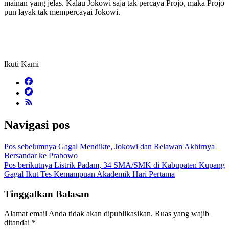
mainan yang jelas. Kalau Jokowi saja tak percaya Projo, maka Projo
pun layak tak mempercayai Jokowi.
Ikuti Kami
Navigasi pos
Pos sebelumnya
Gagal Mendikte, Jokowi dan Relawan Akhirnya
Bersandar ke Prabowo
Pos berikutnya
Listrik Padam, 34 SMA/SMK di Kabupaten Kupang
Gagal Ikut Tes Kemampuan Akademik Hari Pertama
Tinggalkan Balasan
Alamat email Anda tidak akan dipublikasikan.
Ruas yang wajib
ditandai
*