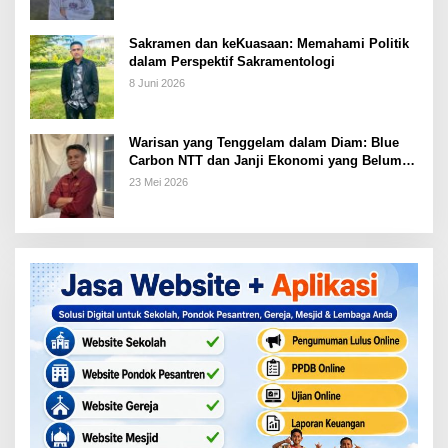
Sakramen dan keKuasaan: Memahami Politik
dalam Perspektif Sakramentologi
8 Juni 2026
Warisan yang Tenggelam dalam Diam: Blue
Carbon NTT dan Janji Ekonomi yang Belum
Ditunaikan
23 Mei 2026