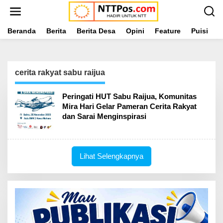
L
e
w
a
Beranda
Berita
Berita Desa
Opini
Feature
Puisi
L
t
i
k
e
cerita rakyat sabu raijua
k
o
n
Peringati HUT Sabu Raijua, Komunitas
t
Mira Hari Gelar Pameran Cerita Rakyat
e
dan Sarai Menginspirasi
n
Lihat Selengkapnya