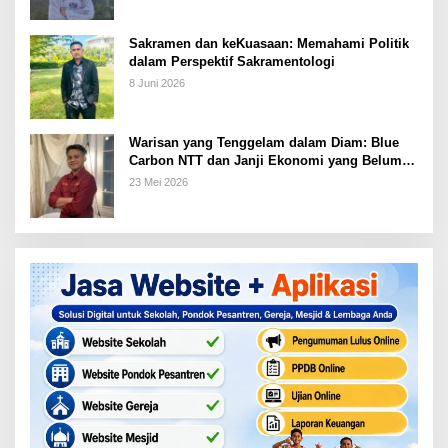
Sakramen dan keKuasaan: Memahami Politik
dalam Perspektif Sakramentologi
8 Juni 2026
Warisan yang Tenggelam dalam Diam: Blue
Carbon NTT dan Janji Ekonomi yang Belum
Ditunaikan
23 Mei 2026