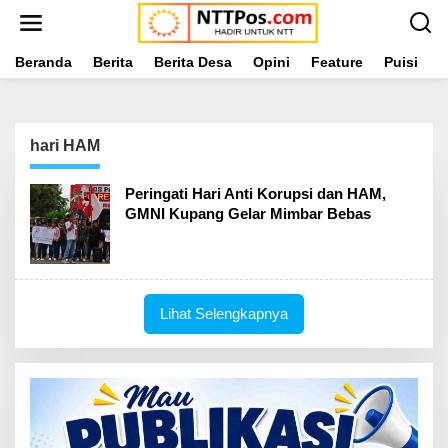
L
e
w
a
Beranda
Berita
Berita Desa
Opini
Feature
Puisi
L
t
i
k
e
hari HAM
k
o
n
Peringati Hari Anti Korupsi dan HAM,
t
GMNI Kupang Gelar Mimbar Bebas
e
n
Lihat Selengkapnya