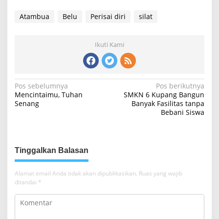
Atambua
Belu
Perisai diri
silat
Ikuti Kami
N
Pos sebelumnya
Pos berikutnya
Mencintaimu, Tuhan
SMKN 6 Kupang Bangun
a
Senang
Banyak Fasilitas tanpa
Bebani Siswa
v
i
g
Tinggalkan Balasan
a
s
Alamat email Anda tidak akan dipublikasikan.
Ruas yang wajib
i
ditandai
*
p
o