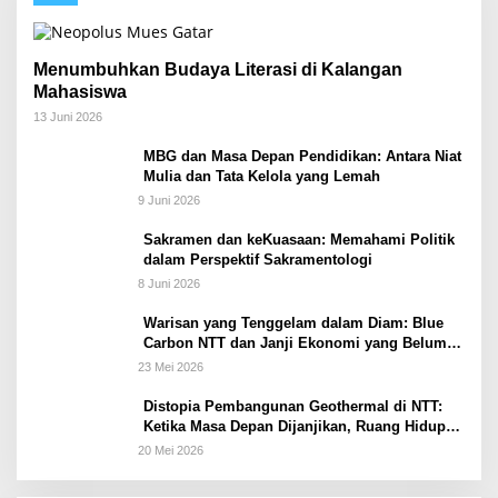
Menumbuhkan Budaya Literasi di Kalangan
Mahasiswa
13 Juni 2026
MBG dan Masa Depan Pendidikan: Antara Niat
Mulia dan Tata Kelola yang Lemah
9 Juni 2026
Sakramen dan keKuasaan: Memahami Politik
dalam Perspektif Sakramentologi
8 Juni 2026
Warisan yang Tenggelam dalam Diam: Blue
Carbon NTT dan Janji Ekonomi yang Belum
Ditunaikan
23 Mei 2026
Distopia Pembangunan Geothermal di NTT:
Ketika Masa Depan Dijanjikan, Ruang Hidup
Dipertaruhkan
20 Mei 2026