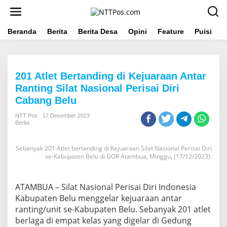
L
e
w
a
Beranda
Berita
Berita Desa
Opini
Feature
Puisi
L
t
i
k
e
201 Atlet Bertanding di Kejuaraan Antar
k
o
Ranting Silat Nasional Perisai Diri
n
Cabang Belu
t
e
NTT Pos
17 Desember 2023
n
Berita
Sebanyak 201 Atlet bertanding di Kejuaraan Silat Nasional Perisai Diri
se-Kabupaten Belu di GOR Atambua, Minggu, (17/12/2023).
ATAMBUA – Silat Nasional Perisai Diri Indonesia
Kabupaten Belu menggelar kejuaraan antar
ranting/unit se-Kabupaten Belu. Sebanyak 201 atlet
berlaga di empat kelas yang digelar di Gedung