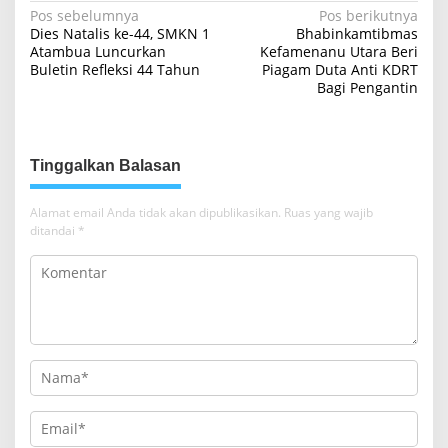
N
Pos sebelumnya
Pos berikutnya
Dies Natalis ke-44, SMKN 1
Bhabinkamtibmas
a
Atambua Luncurkan
Kefamenanu Utara Beri
Buletin Refleksi 44 Tahun
Piagam Duta Anti KDRT
v
Bagi Pengantin
i
g
a
Tinggalkan Balasan
s
i
Alamat email Anda tidak akan dipublikasikan.
Ruas yang wajib
ditandai
*
p
o
s