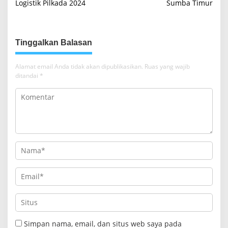
Logistik Pilkada 2024
Sumba Timur
v
i
g
Tinggalkan Balasan
a
s
Alamat email Anda tidak akan dipublikasikan.
Ruas yang wajib
i
ditandai
*
p
o
s
Simpan nama, email, dan situs web saya pada