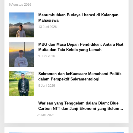
6 Agustus 2026
Menumbuhkan Budaya Literasi di Kalangan
Mahasiswa
13 Juni 2026
MBG dan Masa Depan Pendidikan: Antara Niat
Mulia dan Tata Kelola yang Lemah
9 Juni 2026
Sakramen dan keKuasaan: Memahami Politik
dalam Perspektif Sakramentologi
8 Juni 2026
Warisan yang Tenggelam dalam Diam: Blue
Carbon NTT dan Janji Ekonomi yang Belum
Ditunaikan
23 Mei 2026