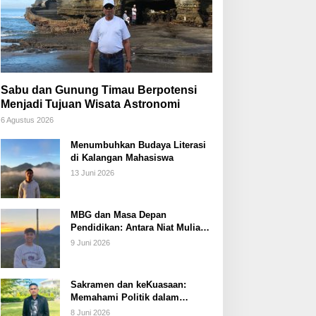
Sabu dan Gunung Timau Berpotensi
Menjadi Tujuan Wisata Astronomi
6 Agustus 2026
Menumbuhkan Budaya Literasi
di Kalangan Mahasiswa
13 Juni 2026
MBG dan Masa Depan
Pendidikan: Antara Niat Mulia
dan Tata Kelola yang Lemah
9 Juni 2026
Sakramen dan keKuasaan:
Memahami Politik dalam
Perspektif Sakramentologi
8 Juni 2026