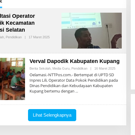
k
tasi Operator
ik Kecamatan
i Selatan
lah
,
Pendidikan
|
17 Maret 2025
O
L
E
H
H
E
Verval Dapodik Kabupaten Kupang
R
O
Berita Sekolah
,
Media Guru
,
Pendidikan
|
16 Maret 2025
O
N
L
Oelamasi.-NTTPos.com.- Bertempat di UPTD SD
I
E
Inpres Lili, Operator Data Pokok Pendidikan pada
M
H
U
Dinas Pendidikan dan Kebudayaan Kabupaten
H
S
E
Kupang bertemu dengan
B
R
A
O
N
N
I
I
M
Lihat Selengkapnya
U
S
B
A
N