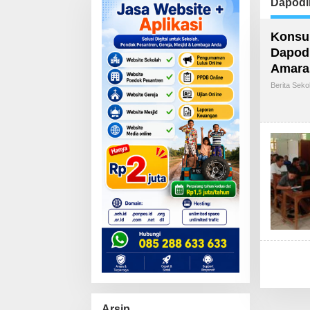
Dapodi
Konsul
Dapod
Amaras
Berita Seko
Arsip