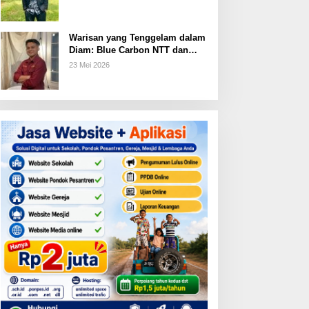
Warisan yang Tenggelam dalam
Diam: Blue Carbon NTT dan
Janji Ekonomi yang Belum
23 Mei 2026
Ditunaikan