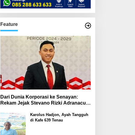
Feature
Dari Dunia Korporasi ke Senayan:
Rekam Jejak Stevano Rizki Adranacus
di Komisi III dan Komisi X DPR RI
Karolus Hadjon, Ayah Tangguh
di Kafe 639 Tenau