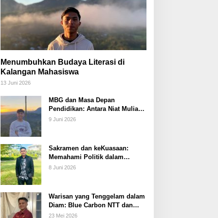
Menumbuhkan Budaya Literasi di
Kalangan Mahasiswa
13 Juni 2026
MBG dan Masa Depan
Pendidikan: Antara Niat Mulia
dan Tata Kelola yang Lemah
9 Juni 2026
Sakramen dan keKuasaan:
Memahami Politik dalam
Perspektif Sakramentologi
8 Juni 2026
Warisan yang Tenggelam dalam
Diam: Blue Carbon NTT dan
Janji Ekonomi yang Belum
23 Mei 2026