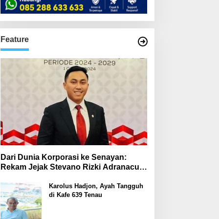
Feature
Dari Dunia Korporasi ke Senayan:
Rekam Jejak Stevano Rizki Adranacus
di Komisi III dan Komisi X DPR RI
Karolus Hadjon, Ayah Tangguh
di Kafe 639 Tenau