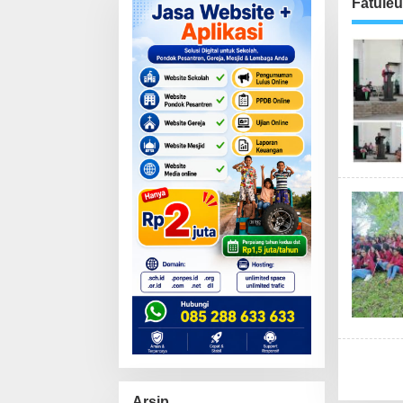
Fatuleu
Arsip