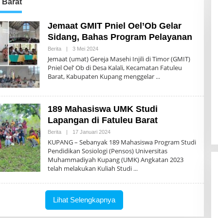
 Barat
Jemaat GMIT Pniel Oel’Ob Gelar
Sidang, Bahas Program Pelayanan
Berita
|
3 Mei 2024
O
L
Jemaat (umat) Gereja Masehi Injili di Timor (GMIT)
E
Pniel Oel’ Ob di Desa Kalali, Kecamatan Fatuleu
H
Barat, Kabupaten Kupang menggelar
N
T
T
P
O
189 Mahasiswa UMK Studi
S
Lapangan di Fatuleu Barat
Berita
|
17 Januari 2024
O
L
KUPANG – Sebanyak 189 Mahasiswa Program Studi
E
Pendidikan Sosiologi (Pensos) Universitas
H
Muhammadiyah Kupang (UMK) Angkatan 2023
N
T
telah melakukan Kuliah Studi
T
P
O
S
Lihat Selengkapnya