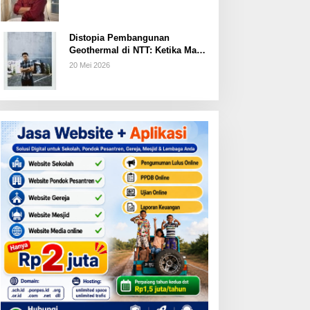
Ditunaikan
Distopia Pembangunan
Geothermal di NTT: Ketika Masa
Depan Dijanjikan, Ruang Hidup
20 Mei 2026
Dipertaruhkan