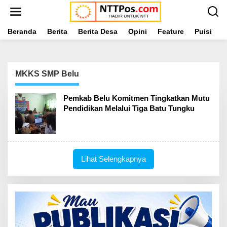
L
e
w
a
Beranda
Berita
Berita Desa
Opini
Feature
Puisi
L
t
i
k
e
MKKS SMP Belu
k
o
n
Pemkab Belu Komitmen Tingkatkan Mutu
t
Pendidikan Melalui Tiga Batu Tungku
e
n
Lihat Selengkapnya