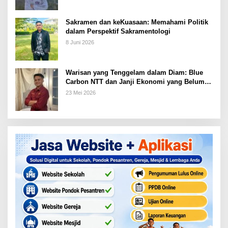
Sakramen dan keKuasaan: Memahami Politik
dalam Perspektif Sakramentologi
8 Juni 2026
Warisan yang Tenggelam dalam Diam: Blue
Carbon NTT dan Janji Ekonomi yang Belum
Ditunaikan
23 Mei 2026