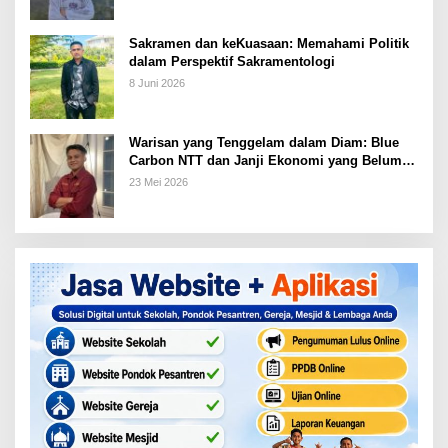
Sakramen dan keKuasaan: Memahami Politik
dalam Perspektif Sakramentologi
8 Juni 2026
Warisan yang Tenggelam dalam Diam: Blue
Carbon NTT dan Janji Ekonomi yang Belum
Ditunaikan
23 Mei 2026