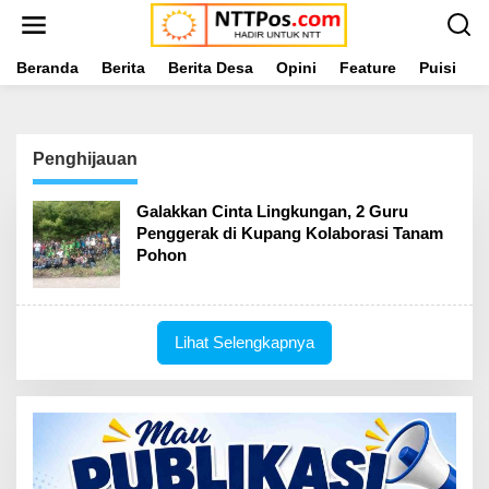
L
e
w
a
Beranda
Berita
Berita Desa
Opini
Feature
Puisi
L
t
i
k
e
Penghijauan
k
o
n
Galakkan Cinta Lingkungan, 2 Guru
t
Penggerak di Kupang Kolaborasi Tanam
e
Pohon
n
Lihat Selengkapnya