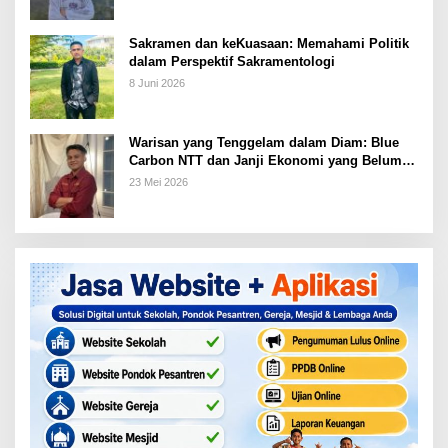
Sakramen dan keKuasaan: Memahami Politik
dalam Perspektif Sakramentologi
8 Juni 2026
Warisan yang Tenggelam dalam Diam: Blue
Carbon NTT dan Janji Ekonomi yang Belum
Ditunaikan
23 Mei 2026