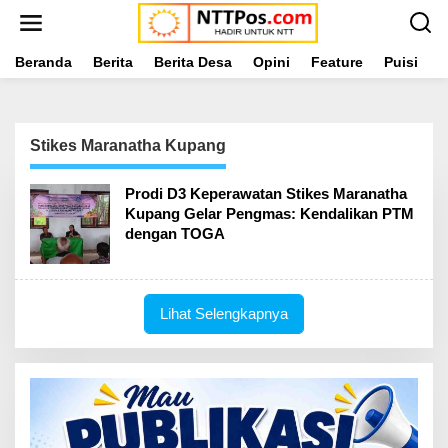
L
e
w
a
Beranda
Berita
Berita Desa
Opini
Feature
Puisi
L
t
i
k
e
Stikes Maranatha Kupang
k
o
n
Prodi D3 Keperawatan Stikes Maranatha
t
Kupang Gelar Pengmas: Kendalikan PTM
e
dengan TOGA
n
Lihat Selengkapnya