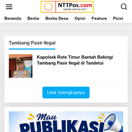
L
e
w
a
Beranda
Berita
Berita Desa
Opini
Feature
Puisi
L
t
i
k
e
Tambang Pasir Ilegal
k
o
n
Kapolsek Rote Timur Bantah Bekingi
t
Tambang Pasir Ilegal di Tandetui
e
n
Lihat Selengkapnya