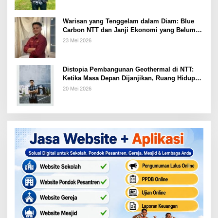
Warisan yang Tenggelam dalam Diam: Blue
Carbon NTT dan Janji Ekonomi yang Belum
Ditunaikan
23 Mei 2026
Distopia Pembangunan Geothermal di NTT:
Ketika Masa Depan Dijanjikan, Ruang Hidup
Dipertaruhkan
20 Mei 2026