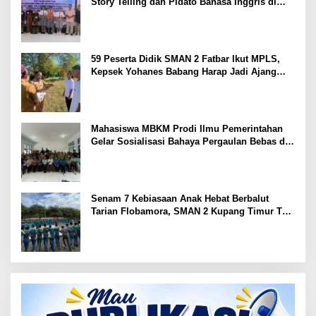
Story Telling dan Pidato Bahasa Inggris di
Kupang Barat dan Nekamese
59 Peserta Didik SMAN 2 Fatbar Ikut MPLS,
Kepsek Yohanes Babang Harap Jadi Ajang
Kenal Lingkungan Sekolah
Mahasiswa MBKM Prodi Ilmu Pemerintahan
Gelar Sosialisasi Bahaya Pergaulan Bebas di
SMPN 7 Amarasi
Senam 7 Kebiasaan Anak Hebat Berbalut
Tarian Flobamora, SMAN 2 Kupang Timur Tuai
Apresiasi