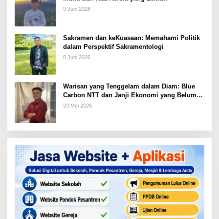
9 Juni 2026
Sakramen dan keKuasaan: Memahami Politik
dalam Perspektif Sakramentologi
8 Juni 2026
Warisan yang Tenggelam dalam Diam: Blue
Carbon NTT dan Janji Ekonomi yang Belum
Ditunaikan
23 Mei 2026