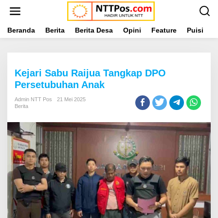
L
e
w
a
Beranda
Berita
Berita Desa
Opini
Feature
Puisi
L
t
i
k
e
Kejari Sabu Raijua Tangkap DPO
k
o
Persetubuhan Anak
n
t
Admin NTT Pos
21 Mei 2025
Berita
e
n