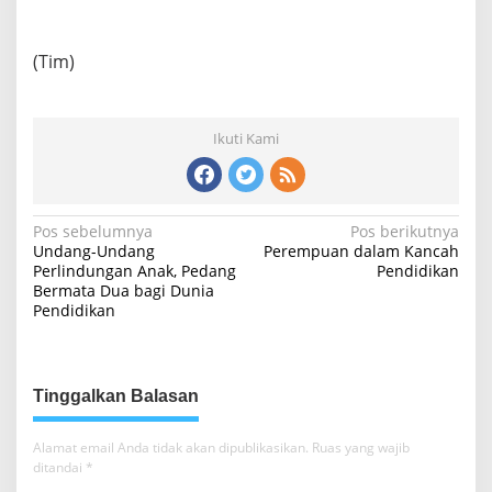
(Tim)
Ikuti Kami
N
Pos sebelumnya
Pos berikutnya
Undang-Undang
Perempuan dalam Kancah
a
Perlindungan Anak, Pedang
Pendidikan
Bermata Dua bagi Dunia
v
Pendidikan
i
g
a
Tinggalkan Balasan
s
i
Alamat email Anda tidak akan dipublikasikan.
Ruas yang wajib
ditandai
*
p