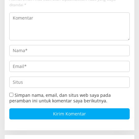
i
ditandai
*
p
o
s
Simpan nama, email, dan situs web saya pada
peramban ini untuk komentar saya berikutnya.