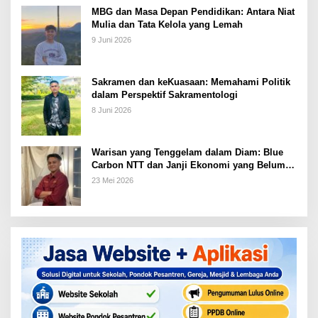
MBG dan Masa Depan Pendidikan: Antara Niat
Mulia dan Tata Kelola yang Lemah
9 Juni 2026
Sakramen dan keKuasaan: Memahami Politik
dalam Perspektif Sakramentologi
8 Juni 2026
Warisan yang Tenggelam dalam Diam: Blue
Carbon NTT dan Janji Ekonomi yang Belum
Ditunaikan
23 Mei 2026