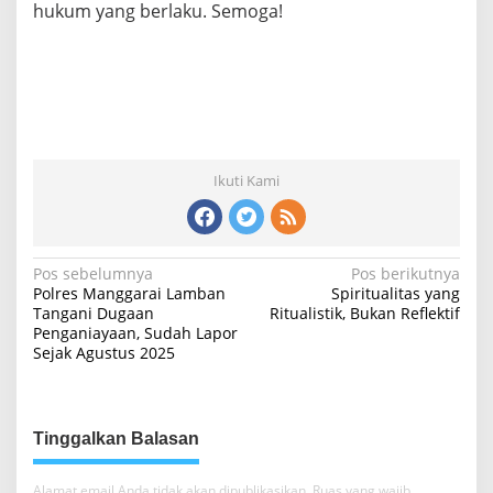
hukum yang berlaku. Semoga!
Ikuti Kami
N
Pos sebelumnya
Pos berikutnya
Polres Manggarai Lamban
Spiritualitas yang
a
Tangani Dugaan
Ritualistik, Bukan Reflektif
Penganiayaan, Sudah Lapor
v
Sejak Agustus 2025
i
g
a
Tinggalkan Balasan
s
Alamat email Anda tidak akan dipublikasikan.
Ruas yang wajib